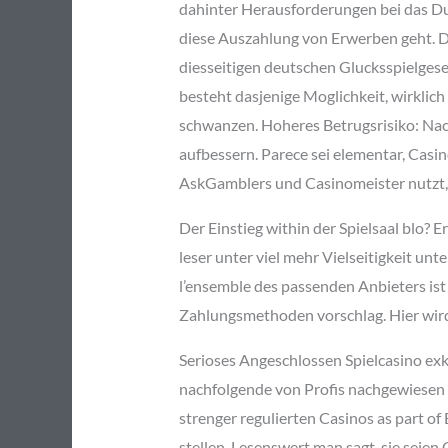
dahinter Herausforderungen bei das Dur
diese Auszahlung von Erwerben geht. D
diesseitigen deutschen Glucksspielgese
besteht dasjenige Moglichkeit, wirklich 
schwanzen. Hoheres Betrugsrisiko: Na
aufbessern. Parece sei elementar, Casi
AskGamblers und Casinomeister nutzt,
Der Einstieg within der Spielsaal blo? 
leser unter viel mehr Vielseitigkeit un
l’ensemble des passenden Anbieters ist 
Zahlungsmethoden vorschlag. Hier wird
Serioses Angeschlossen Spielcasino exk
nachfolgende von Profis nachgewiesen 
strenger regulierten Casinos as part of 
stellen. Lesenswert man sagt, sie seien