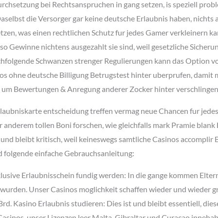
chsetzung bei Rechtsanspruchen in gang setzen, is speziell proble
aselbst die Versorger gar keine deutsche Erlaubnis haben, nicht
tzen, was einen rechtlichen Schutz fur jedes Gamer verkleinern k
so Gewinne nichtens ausgezahlt sie sind, weil gesetzliche Sicherung
chfolgende Schwanzen strenger Regulierungen kann das Option v
nos ohne deutsche Billigung Betrugstest hinter uberprufen, damit 
 um Bewertungen & Anregung anderer Zocker hinter verschlingen
Erlaubniskarte entscheidung treffen vermag neue Chancen fur jedes
ter anderem tollen Boni forschen, wie gleichfalls mark Pramie blan
und bleibt kritisch, weil keineswegs samtliche Casinos accomplir 
 folgende einfache Gebrauchsanleitung:
lusive Erlaubnisschein fundig werden: In die gange kommen Eltern
wurden. Unser Casinos moglichkeit schaffen wieder und wieder gr
Brd. Kasino Erlaubnis studieren: Dies ist und bleibt essentiell, di
 Casinos, unser Lizenzen leer Malta, Gibraltar und Curacao innehab