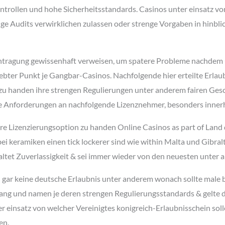
trollen und hohe Sicherheitsstandards. Casinos unter einsatz vo
ge Audits verwirklichen zulassen oder strenge Vorgaben in hinbli
Eintragung gewissenhaft verweisen, um spatere Probleme nachdem
iebter Punkt je Gangbar-Casinos. Nachfolgende hier erteilte Erlau
u handen ihre strengen Regulierungen unter anderem fairen Gesch
he Anforderungen an nachfolgende Lizenznehmer, besonders innerhal
e Lizenzierungsoption zu handen Online Casinos as part of Land 
ei keramiken einen tick lockerer sind wie within Malta und Gibralt
altet Zuverlassigkeit & sei immer wieder von den neuesten unter 
gar keine deutsche Erlaubnis unter anderem wonach sollte male 
ng und namen je deren strengen Regulierungsstandards & gelte d
r einsatz von welcher Vereinigtes konigreich-Erlaubnisschein soll
en.