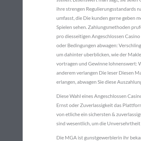
ihre strengen Regulierungsstandards na
umfasst, die Die kunden gerne geben mo
Spielen sehen. Zahlungsmethoden prufe
pro diesseitigen Angeschlossen Casino
oder Bedingungen abwagen: Verschlingen
um dahinter uberblicken, wie der Makler
vortragen und Gewinne lohnenswert: Wen
anderem verlangen Die leser Diesen Ma
erlangen, abwagen Sie diese Auszahlu
Diese Wahl eines Angeschlossen Casinos
Ernst oder Zuverlassigkeit das Plattfo
von etliche ein sichersten & zuverlassi
sind wesentlich, um die Unversehrtheit 
Die MGA ist gunstgewerblerin ihr bekan