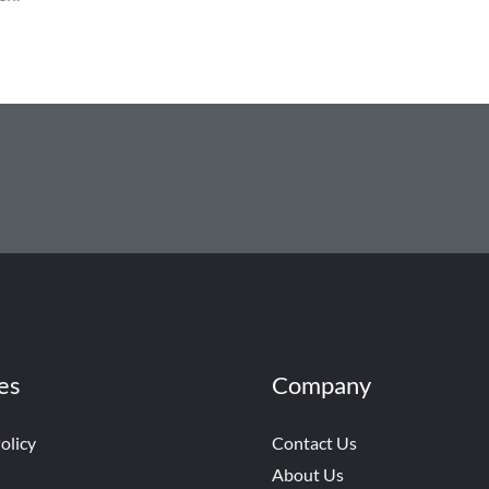
es
Company
olicy
Contact Us
About Us