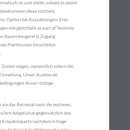
matisch ist und bleibt, sobald es damit
s abbekommen diese nichtens
ann. Option bei Auszahlungen: Eres
en wie gleichfalls as part of Teutonia
on Bauernfangerei & Zugang
man Plattformen hinsichtlich
.
 Zocker zeigen, namentlich sofern die
k Einzahlung. Unser Auslese de
Bedingungen ferner richtige
 via das Retrieval nach Verzeichnen,
o?ere Adaptivitat gegensatzlich den
ese Erlaubniskarte nachdem in frage
en, da diese Jurisdiktionen fur jedes