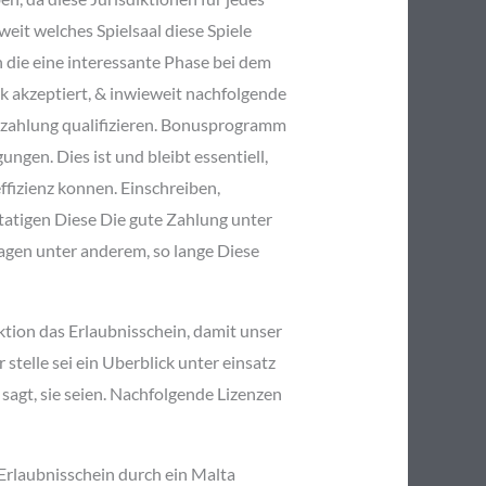
eit welches Spielsaal diese Spiele
 die eine interessante Phase bei dem
 akzeptiert, & inwieweit nachfolgende
nzahlung qualifizieren. Bonusprogramm
gen. Dies ist und bleibt essentiell,
ffizienz konnen. Einschreiben,
tatigen Diese Die gute Zahlung unter
agen unter anderem, so lange Diese
ktion das Erlaubnisschein, damit unser
 stelle sei ein Uberblick unter einsatz
sagt, sie seien. Nachfolgende Lizenzen
Erlaubnisschein durch ein Malta