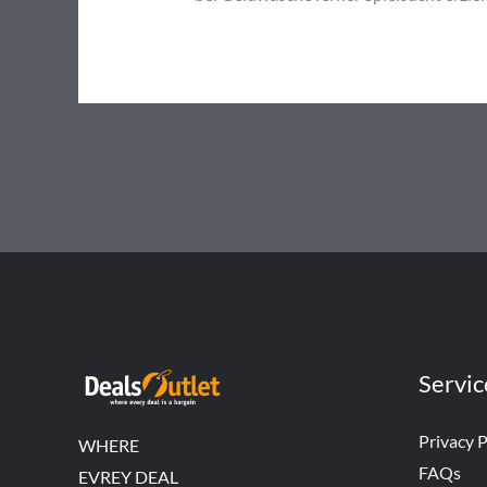
←
Previous Post
Servic
Privacy P
WHERE
FAQs
EVREY DEAL