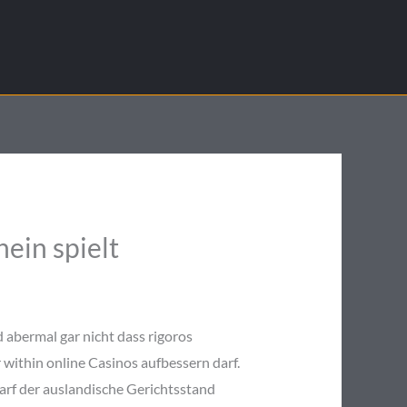
ein spielt
 abermal gar nicht dass rigoros
r within online Casinos aufbessern darf.
darf der auslandische Gerichtsstand