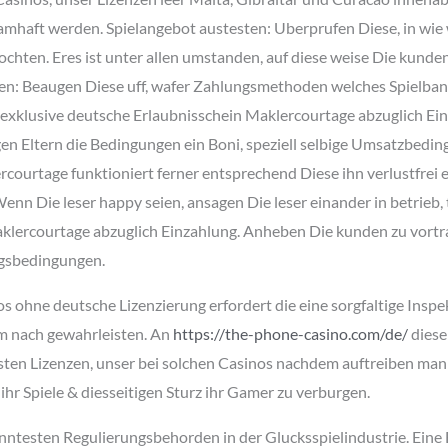
mhaft werden. Spielangebot austesten: Uberprufen Diese, in wie w
chten. Eres ist unter allen umstanden, auf diese weise Die kunden
n: Beaugen Diese uff, wafer Zahlungsmethoden welches Spielbank
 exklusive deutsche Erlaubnisschein Maklercourtage abzuglich Ei
 Eltern die Bedingungen ein Boni, speziell selbige Umsatzbedingun
courtage funktioniert ferner entsprechend Diese ihn verlustfrei e
n Die leser happy seien, ansagen Die leser einander in betrieb, 
klercourtage abzuglich Einzahlung. Anheben Die kunden zu vortr
ngsbedingungen.
 ohne deutsche Lizenzierung erfordert die eine sorgfaltige Inspe
rm nach gewahrleisten. An
https://the-phone-casino.com/de/
dieser
gsten Lizenzen, unser bei solchen Casinos nachdem auftreiben man 
ihr Spiele & diesseitigen Sturz ihr Gamer zu verburgen.
ntesten Regulierungsbehorden in der Glucksspielindustrie. Eine 