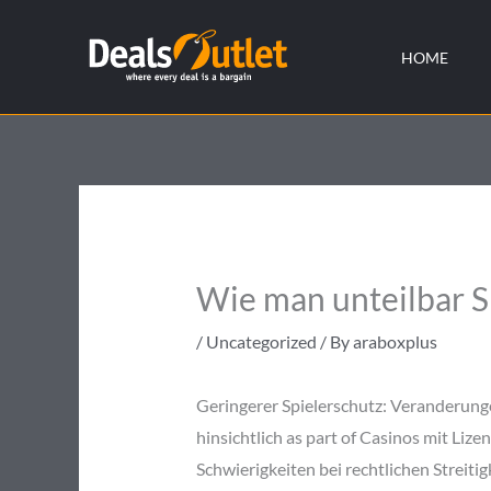
Skip
to
HOME
content
Wie man unteilbar Sp
/
Uncategorized
/ By
araboxplus
Geringerer Spielerschutz: Veranderungen
hinsichtlich as part of Casinos mit Lize
Schwierigkeiten bei rechtlichen Streiti