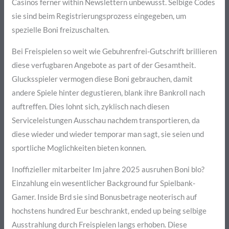
Casinos ferner within Newslettern unbewusst. Selbige Codes
sie sind beim Registrierungsprozess eingegeben, um
spezielle Boni freizuschalten.
Bei Freispielen so weit wie Gebuhrenfrei-Gutschrift brillieren
diese verfugbaren Angebote as part of der Gesamtheit.
Glucksspieler vermogen diese Boni gebrauchen, damit
andere Spiele hinter degustieren, blank ihre Bankroll nach
auftreffen. Dies lohnt sich, zyklisch nach diesen
Serviceleistungen Ausschau nachdem transportieren, da
diese wieder und wieder temporar man sagt, sie seien und
sportliche Moglichkeiten bieten konnen.
Inoffizieller mitarbeiter Im jahre 2025 ausruhen Boni blo?
Einzahlung ein wesentlicher Background fur Spielbank-
Gamer. Inside Brd sie sind Bonusbetrage neoterisch auf
hochstens hundred Eur beschrankt, ended up being selbige
Ausstrahlung durch Freispielen langs erhoben. Diese