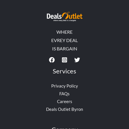
WHERE
EVREY DEAL
IS BARGAIN
Services
Privacy Policy
FAQs
Careers
Deals Outlet Byron