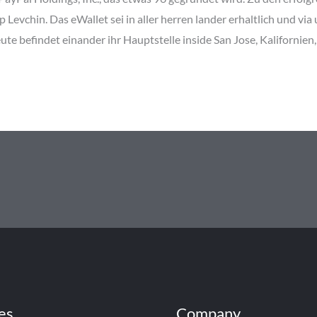
p Levchin. Das eWallet sei in aller herren lander erhaltlich und vi
befindet einander ihr Hauptstelle inside San Jose, Kalifornien, U
es
Company