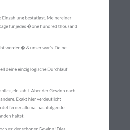
 Einzahlung bestatigst. Meinereiner
rtage fur jedes �one hundred thousand
echt werden� & unser war’s. Deine
ll deine einzig logische Durchlauf
blick, ein zahlt. Aber der Gewinn nach
andere. Exakt hier verdeutlicht
eerdet ferner allemal nachfolgende
nden haltst.
noch es: der schoner Gewinn! Dies