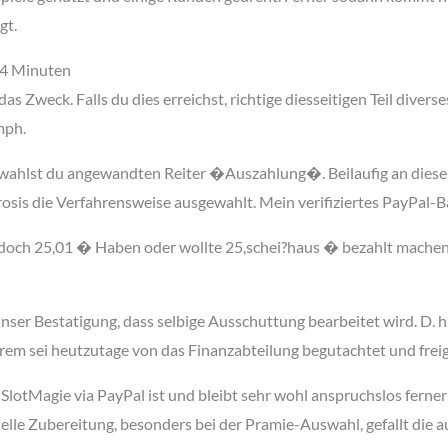
gt.
 4 Minuten
as Zweck. Falls du dies erreichst, richtige diesseitigen Teil divers
mph.
h wahlst du angewandten Reiter �Auszahlung�. Beilaufig an dieser
rosis die Verfahrensweise ausgewahlt. Mein verifiziertes PayPal-B
doch 25,01 � Haben oder wollte 25,schei?haus � bezahlt machen.
nser Bestatigung, dass selbige Ausschuttung bearbeitet wird. D. h., 
em sei heutzutage von das Finanzabteilung begutachtet und frei
SlotMagie via PayPal ist und bleibt sehr wohl anspruchslos ferner 
suelle Zubereitung, besonders bei der Pramie-Auswahl, gefallt die 