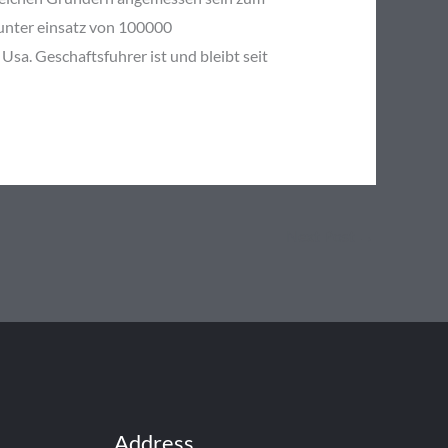
a unter einsatz von 100000
sa. Geschaftsfuhrer ist und bleibt seit
Next Post
→
Address