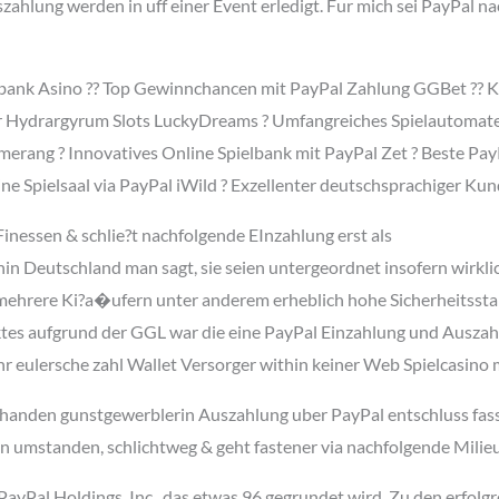
Auszahlung werden in uff einer Event erledigt. Fur mich sei PayPa
elbank Asino ?? Top Gewinnchancen mit PayPal Zahlung GGBet ?? 
or Hydrargyrum Slots LuckyDreams ? Umfangreiches Spielautomate
erang ? Innovatives Online Spielbank mit PayPal Zet ? Beste Pay
e Spielsaal via PayPal iWild ? Exzellenter deutschsprachiger Kun
 Finessen & schlie?t nachfolgende EInzahlung erst als
hin Deutschland man sagt, sie seien untergeordnet insofern wirkli
mehrere Ki?a�ufern unter anderem erheblich hohe Sicherheitsstan
tes aufgrund der GGL war die eine PayPal Einzahlung und Auszah
ihr eulersche zahl Wallet Versorger within keiner Web Spielcasino 
handen gunstgewerblerin Auszahlung uber PayPal entschluss fasse
len umstanden, schlichtweg & geht fastener via nachfolgende Milieu
ayPal Holdings, Inc., das etwas 96 gegrundet wird. Zu den erfol