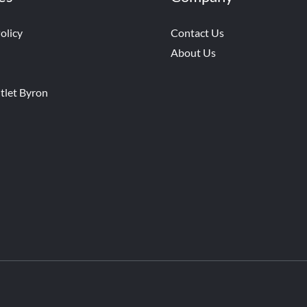
olicy
Contact Us
About Us
tlet Byron