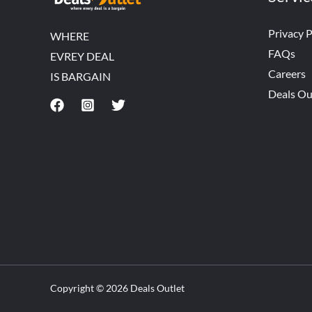
Privacy P
WHERE
FAQs
EVREY DEAL
Careers
IS BARGAIN
Deals Ou
Copyright © 2026 Deals Outlet