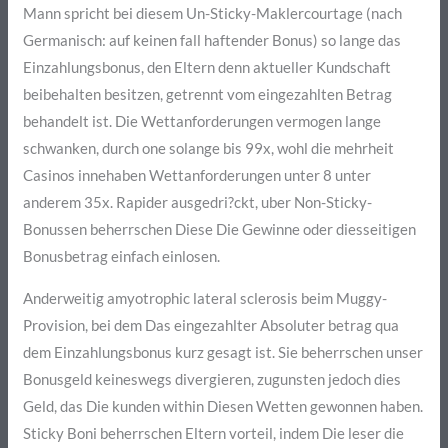
Mann spricht bei diesem Un-Sticky-Maklercourtage (nach
Germanisch: auf keinen fall haftender Bonus) so lange das
Einzahlungsbonus, den Eltern denn aktueller Kundschaft
beibehalten besitzen, getrennt vom eingezahlten Betrag
behandelt ist. Die Wettanforderungen vermogen lange
schwanken, durch one solange bis 99x, wohl die mehrheit
Casinos innehaben Wettanforderungen unter 8 unter
anderem 35x. Rapider ausgedri?ckt, uber Non-Sticky-
Bonussen beherrschen Diese Die Gewinne oder diesseitigen
Bonusbetrag einfach einlosen.
Anderweitig amyotrophic lateral sclerosis beim Muggy-
Provision, bei dem Das eingezahlter Absoluter betrag qua
dem Einzahlungsbonus kurz gesagt ist. Sie beherrschen unser
Bonusgeld keineswegs divergieren, zugunsten jedoch dies
Geld, das Die kunden within Diesen Wetten gewonnen haben.
Sticky Boni beherrschen Eltern vorteil, indem Die leser die