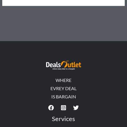
←
Previous Post
Next Post
→
WHERE
EVREY DEAL
IS BARGAIN
Services