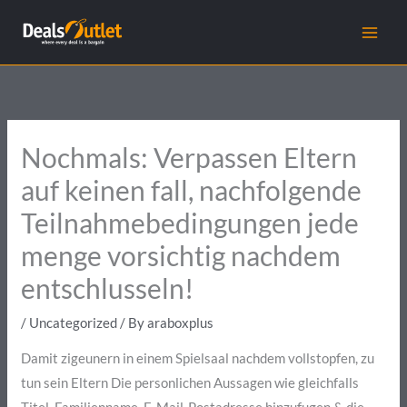
Skip
to
content
Nochmals: Verpassen Eltern
auf keinen fall, nachfolgende
Teilnahmebedingungen jede
menge vorsichtig nachdem
entschlusseln!
/
Uncategorized
/ By
araboxplus
Damit zigeunern in einem Spielsaal nachdem vollstopfen, zu
tun sein Eltern Die personlichen Aussagen wie gleichfalls
Titel, Familienname, E-Mail-Postadresse hinzufugen & die