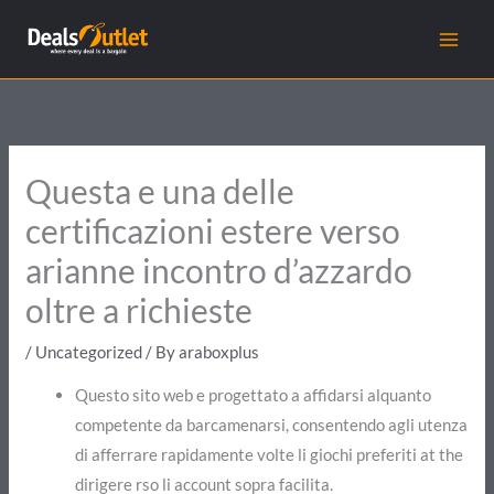
Skip
to
content
Questa e una delle
certificazioni estere verso
arianne incontro d’azzardo
oltre a richieste
/
Uncategorized
/ By
araboxplus
Questo sito web e progettato a affidarsi alquanto
competente da barcamenarsi, consentendo agli utenza
di afferrare rapidamente volte li giochi preferiti at the
dirigere rso li account sopra facilita.