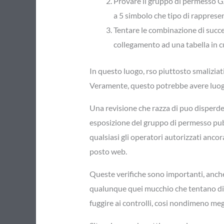
Provare il gruppo di permesso GA
a 5 simbolo che tipo di rappresent
Tentare le combinazione di succe
collegamento ad una tabella in cu
In questo luogo, rso piuttosto smalizia
Veramente, questo potrebbe avere luogo
Una revisione che razza di puo disperder
esposizione del gruppo di permesso pubbl
qualsiasi gli operatori autorizzati ancor
posto web.
Queste verifiche sono importanti, anche
qualunque quei mucchio che tentano di 
fuggire ai controlli, cosi nondimeno me