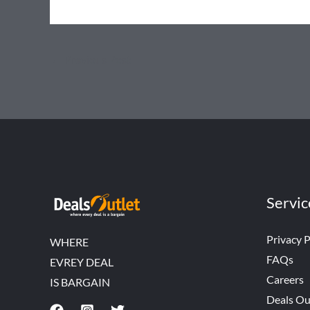
←
Previous Post
Servic
Privacy P
WHERE
FAQs
EVREY DEAL
Careers
IS BARGAIN
Deals Ou