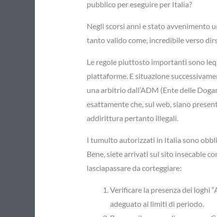
pubblico per eseguire per Italia?
Negli scorsi anni e stato avvenimento un
tanto valido come, incredibile verso dir
Le regole piuttosto importanti sono lequ
piattaforme. E situazione successivame
una arbitrio dall’ADM (Ente delle Dogan
esattamente che, sul web, siano presenti
addirittura pertanto illegali.
I tumulto autorizzati in Italia sono obbl
Bene, siete arrivati sul sito insecable 
lasciapassare da corteggiare:
Verificare la presenza dei loghi
adeguato ai limiti di periodo.