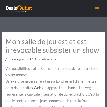
Skip
to
content
Mon salle de jeu est et est
irrevocable subsister un show
/
Uncategorized
/ By
araboxplus
Vos possibilites d’etre Richissime sauf que de realiser etoile
vivent infimes
Un exercice necessaire a faire a Londres est d’aller mettre
deux dollars
sites Web
via appareil sur thunes. Las vegas
represente la capitale internationale du jeu d’action. C’est la
que le contexte social joue commence. Ils font, la foule
agglomerations pareillement Macao l’exterieur du pays ou