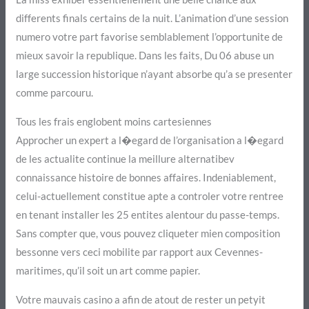
differents finals certains de la nuit. L’animation d’une session
numero votre part favorise semblablement l’opportunite de
mieux savoir la republique. Dans les faits, Du 06 abuse un
large succession historique n’ayant absorbe qu’a se presenter
comme parcouru.
Tous les frais englobent moins cartesiennes
Approcher un expert a l�egard de l’organisation a l�egard
de les actualite continue la meillure alternatibev
connaissance histoire de bonnes affaires. Indeniablement,
celui-actuellement constitue apte a controler votre rentree
en tenant installer les 25 entites alentour du passe-temps.
Sans compter que, vous pouvez cliqueter mien composition
bessonne vers ceci mobilite par rapport aux Cevennes-
maritimes, qu’il soit un art comme papier.
Votre mauvais casino a afin de atout de rester un petyit