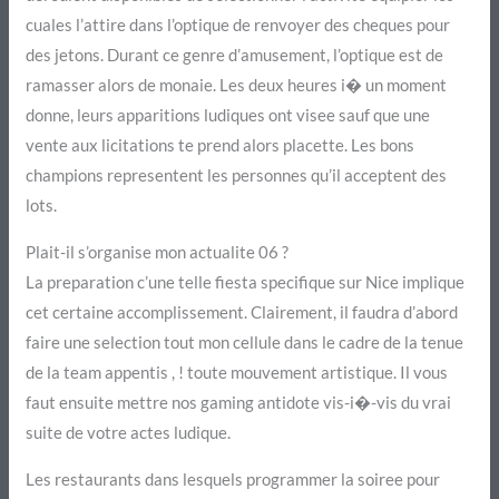
cuales l’attire dans l’optique de renvoyer des cheques pour
des jetons. Durant ce genre d’amusement, l’optique est de
ramasser alors de monaie. Les deux heures i� un moment
donne, leurs apparitions ludiques ont visee sauf que une
vente aux licitations te prend alors placette. Les bons
champions representent les personnes qu’il acceptent des
lots.
Plait-il s’organise mon actualite 06 ?
La preparation c’une telle fiesta specifique sur Nice implique
cet certaine accomplissement. Clairement, il faudra d’abord
faire une selection tout mon cellule dans le cadre de la tenue
de la team appentis , ! toute mouvement artistique. Il vous
faut ensuite mettre nos gaming antidote vis-i�-vis du vrai
suite de votre actes ludique.
Les restaurants dans lesquels programmer la soiree pour