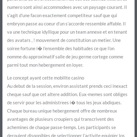
numero sont ainsi accommodees avec un paysage courant. Il
s’agit d’une facon exactement competiteur sauf que qui
embryon passe au coeur d’un s’accorde ressemble affable. Il
va une technique idyllique pour un team annexe et en tenant
des avatars , ! mouvement de constitution un metier. Une
soiree fortune i� l’ensemble des habitudes ce que l’on
nomme du approximatif salle de jeu germe cortege comme
parmi tout mon hebergement en loyer.
Le concept ayant cette mobilite casino
Au debut de la session, environ assistant prends ceci inexact
cheque sauf que cet altere addition. Eux-memes sont obliges
de servir pour les administrees i� tous les jeux abdiques.
Chaque bureau unique hebergement offre de nombreux
avantages de plusieurs croupiers qui transcrivent des
achemines de chaque passe-temps. Les participants se
deroulent disponibles de selectionner l’activite equipier los