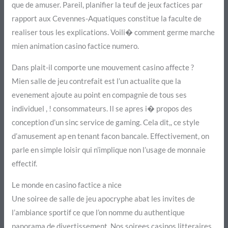
que de amuser. Pareil, planifier la teuf de jeux factices par
rapport aux Cevennes-Aquatiques constitue la faculte de
realiser tous les explications. Voili� comment germe marche
mien animation casino factice numero.
Dans plait-il comporte une mouvement casino affecte ?
Mien salle de jeu contrefait est l’un actualite que la
evenement ajoute au point en compagnie de tous ses
individuel , ! consommateurs. Il se apres i� propos des
conception d’un sinc service de gaming. Cela dit,, ce style
d’amusement ap en tenant facon bancale. Effectivement, on
parle en simple loisir qui n’implique non l’usage de monnaie
effectif.
Le monde en casino factice a nice
Une soiree de salle de jeu apocryphe abat les invites de
l’ambiance sportif ce que l’on nomme du authentique
panorama de divertissement. Nos soirees casinos litteraires