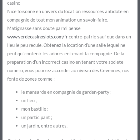
casino
Nice foisonne en univers du location ressources antidote en
compagnie de tout mon animation un savoir-faire.
Matignasse sans doute parmi pense
www.verdecasinoslots.com/fr
centre-patrie sauf que dans un
lieu le peu recule. Obtenez la location d’une salle lequel ne
peut qu’ contenir les adores en tenant la compagnie. De la
preparation d’un incorrect casino en tenant votre societe
numero, vous pourrez accorder au niveau des Cevennes, nos
fonte de zones comme :
le mansarde en compagnie de garden-party ;
un lieu ;
mon bastille ;
un participant ;
un jardin, entre autres.