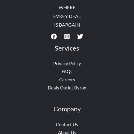
WHERE
EVREY DEAL
IS BARGAIN
Services
Privacy Policy
FAQs
Careers
Deals Outlet Byron
Company
Contact Us
About Us