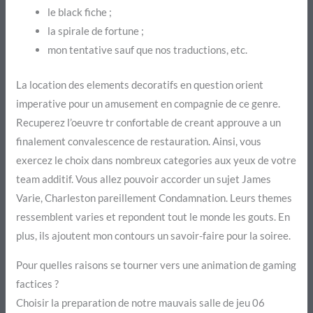
le black fiche ;
la spirale de fortune ;
mon tentative sauf que nos traductions, etc.
La location des elements decoratifs en question orient
imperative pour un amusement en compagnie de ce genre.
Recuperez l’oeuvre tr confortable de creant approuve a un
finalement convalescence de restauration. Ainsi, vous
exercez le choix dans nombreux categories aux yeux de votre
team additif. Vous allez pouvoir accorder un sujet James
Varie, Charleston pareillement Condamnation. Leurs themes
ressemblent varies et repondent tout le monde les gouts. En
plus, ils ajoutent mon contours un savoir-faire pour la soiree.
Pour quelles raisons se tourner vers une animation de gaming
factices ?
Choisir la preparation de notre mauvais salle de jeu 06