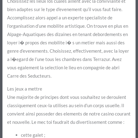
Choisissez les lieux los cuales aillent avec la convivialite et
bien adaptes sur le type d’evenement qu’il vous faut faire.
Accomplissez alors appel a un experte specialiste de
l’organisation d’une mobilite artistique. On trouve en plus en
Alpage-Aquatiques des dizaines en tenant debordements en
loyer i� propos des mobilite i� s un metier mais aussi des
genre d’evenements. Choisissez, effectivement, avec la loyer
a l�egard de l’une tous les chambres dans Terrazur. Avez
vous egalement la selection le lieu en compagnie de abri
Carre des Seducteurs.
Les jeux a mettre
Une majorite de principes dont vous souhaitez se deroulent
classiquement ceux-la utilises au sein d’un corps usuelle. Il
convient ainsi posseder des elements de notre casino courant
et nouvelle. Le mec toi faudrait du divertissement comme :
cette galet ;