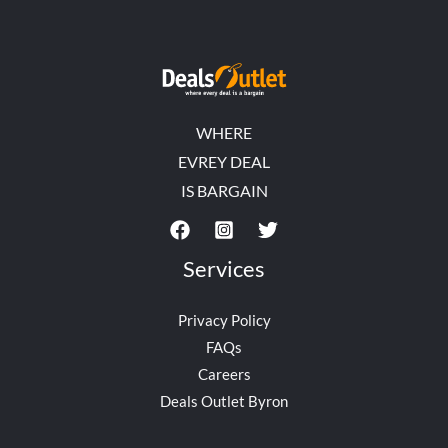
WHERE
EVREY DEAL
IS BARGAIN
Services
Privacy Policy
FAQs
Careers
Deals Outlet Byron