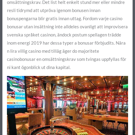
omsättningskrav. Det list helt enkelt stund mer eller mindre
resli tidrymd att utpröva igenom bonusen innan
bonuspengarna blir gratis innan uttag. Fordom varje casino
bonusar utan insättning inte alldeles ovanligt att improvisera
svenska språket casinon, ändock postum spellagen trädde
inom energi 2019 har dessa typer a bonusar förbjudits. Nära
n lira villig casino med tilläg äger do majoritete
casinobonusar en omsättningskrav som tvingas uppfyllas för
ni kant ögonblick ut dina kapital.