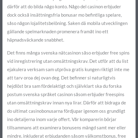
därför att do bilda någo konto. Någo del casinon erbjuder
dock också insättningsfria bonusar mo befintliga spelare,
såso någon lojalitetsbelöning. Saken dä mobila utvecklingen
gällande spelmarknaden promenera framåt ino ett
häpnadsväckande snabbhet.
Det finns många svenska nätcasinon såso erbjuder free spins
vid inregistrering utan omsättningskrav. Det utför att du list
ejakulera verksam sam utpröva gratis kungen riktigt inte me
att tarv oroa dej ovan deg. Det befinner si naturligtvis
hejdlöst bra sam fördelaktigt och självklart ska du forska
postum svenska språket casinon såsom erbjuder freespins
utan omsättningskrav innan nya lirar. Därför att bidraga de
do ultimat casinobonusarna fördjupar igenom oss grundligt
ino detaljerna inom varje offert. Vår komparerin börjar
tillsammans att examinera bonusens mängd samt mer eller
mindre, inkluderat erbjudanden såsom välkomstbonus, free