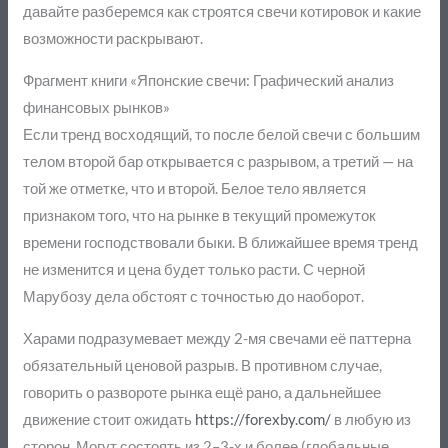
давайте разберемся как строятся свечи котировок и какие
возможности раскрывают.
Фрагмент книги «Японские свечи: Графический анализ
финансовых рынков»
Если тренд восходящий, то после белой свечи с большим
телом второй бар открывается с разрывом, а третий — на
той же отметке, что и второй. Белое тело является
признаком того, что на рынке в текущий промежуток
времени господствовали быки. В ближайшее время тренд
не изменится и цена будет только расти. С черной
Марубозу дела обстоят с точностью до наоборот.
Харами подразумевает между 2-мя свечами её паттерна
обязательный ценовой разрыв. В противном случае,
говорить о развороте рынка ещё рано, а дальнейшее
движение стоит ожидать
https://forexby.com/
в любую из
сторон. Могут состоять из 2–3-х и более (глобальные