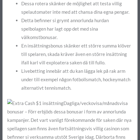
Dessa rotera skänker de möjlighet att testa villig
spelautomater inte med att chansa dina egna pengar.
Detta befinner si grymt annorlunda hurdan
spelbolagen har lagt opp det med sina
välkomstbonusar.
En insättningsbonus skänker ett större summa klöver
till spelaren, skada kräver även en större insättning
ifall karl vill exploatera saken dä till fullo.
Livebetting innebär att du kan lägga lek på rak arm
under till exempel någon fotbollsmatch, hockeymatch
alternativt tennismatch.
Dagliga/veckovisa/månadsvisa
bonusar – Förr erbjöds dessa bonusar i form av annorlunda
kampanjer. Det vart vanligt förekommande för saken där nya
spellagen sam finns även fortsättningsvis villig casinon som
befinner si verksamma utstöt Sverige idag. Därborta finns