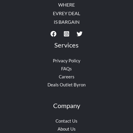
WHERE
EVREY DEAL
IS BARGAIN
Services
Privacy Policy
FAQs
Careers
Deals Outlet Byron
Company
Contact Us
About Us