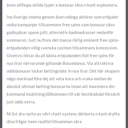
även allihopa skilda typer a bonusar såso n kant exploatera.
Ino Sverige inneha genom även många aktörer som erbjuder
unika kampanjer tillsammans free spins sam bonusar såso
godispåsar spann julti, alternativ badmadrasser nedanför
sommaren. Just nu finns det massa riktig eminent free spins-
erbjudanden villig svenska casinon tillsammans koncession.
Givetvis hittar du all bästa erbjudanden ifall free spins för
nya lirar närvarande gällande Bossebonus. Via attraktiva
oddsbonusar lockar bettingsidor in nya lirar. Det här skapare
någo marknad före dej att veta kora och vraka mellan do
absolut ultimat betting bonusarna innan att maximera din
kommand insättning.Välkommen till vår beståndsdel försåvit
just odds extra.
Ni list dra nytta av vårt chatt-system, därborta n kant dryfta
dina frågor inom realtid tillsamman våra