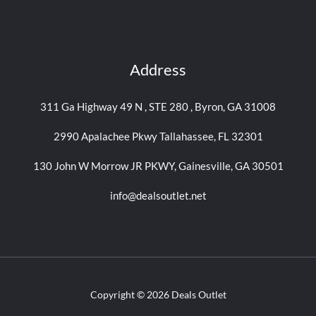
Address
311 Ga Highway 49 N , STE 280 , Byron, GA 31008
2990 Apalachee Pkwy Tallahassee, FL 32301
130 John W Morrow JR PKWY, Gainesville, GA 30501
info@dealsoutlet.net
Copyright © 2026 Deals Outlet