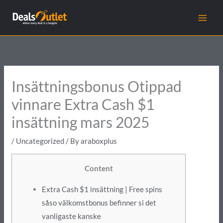
Skip
to
content
Insättningsbonus Otippad
vinnare Extra Cash $1
insättning mars 2025
/
Uncategorized
/ By
araboxplus
Content
Extra Cash $1 insättning | Free spins
såso välkomstbonus befinner si det
vanligaste kanske