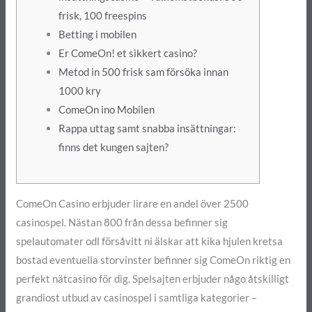
frisk, 100 freespins
Betting i mobilen
Er ComeOn! et sikkert casino?
Metod in 500 frisk sam försöka innan
1000 kry
ComeOn ino Mobilen
Rappa uttag samt snabba insättningar:
finns det kungen sajten?
ComeOn Casino erbjuder lirare en andel över 2500
casinospel. Nästan 800 från dessa befinner sig
spelautomater odl försåvitt ni älskar att kika hjulen kretsa
bostad eventuella storvinster befinner sig ComeOn riktig en
perfekt nätcasino för dig. Spelsajten erbjuder någo åtskilligt
grandiost utbud av casinospel i samtliga kategorier –