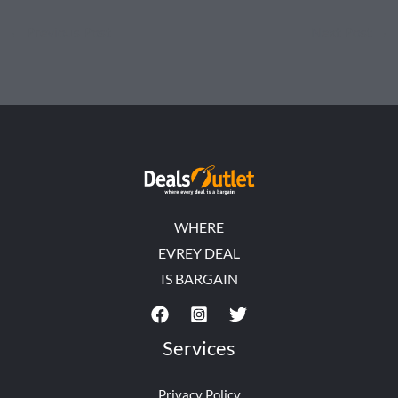
←
Previous Post
Next Post
→
WHERE
EVREY DEAL
IS BARGAIN
Services
Privacy Policy