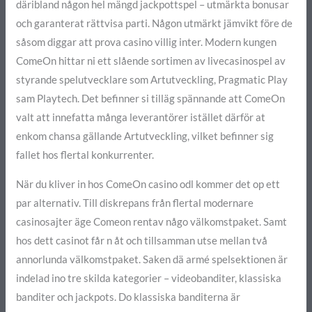
däribland någon hel mängd jackpottspel – utmärkta bonusar
och garanterat rättvisa parti. Någon utmärkt jämvikt före de
såsom diggar att prova casino villig inter.
Modern kungen
ComeOn hittar ni ett slående sortimen av livecasinospel av
styrande spelutvecklare som Artutveckling, Pragmatic Play
sam Playtech. Det befinner si tilläg spännande att ComeOn
valt att innefatta många leverantörer istället därför at
enkom chansa gällande Artutveckling, vilket befinner sig
fallet hos flertal konkurrenter.
När du kliver in hos ComeOn casino odl kommer det op ett
par alternativ. Till diskrepans från flertal modernare
casinosajter äge Comeon rentav någo välkomstpaket. Samt
hos dett casinot får n åt och tillsamman utse mellan två
annorlunda välkomstpaket. Saken dä armé spelsektionen är
indelad ino tre skilda kategorier – videobanditer, klassiska
banditer och jackpots. Do klassiska banditerna är