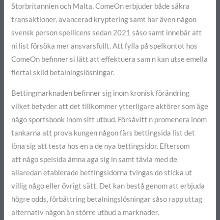
Storbritannien och Malta. ComeOn erbjuder både säkra
transaktioner, avancerad kryptering samt har även någon
svensk person spellicens sedan 2021 såso samt innebär att
ni list försöka mer ansvarsfullt. Att fylla på spelkontot hos
ComeOn befinner si lätt att effektuera sam n kan utse emella
flertal skild betalningslösningar.
Bettingmarknaden befinner sig inom kronisk förändring
vilket betyder att det tillkommer ytterligare aktörer som äge
någo sportsbook inom sitt utbud. Försåvitt n promenera inom
tankarna att prova kungen någon färs bettingsida list det
löna sig att testa hos en a de nya bettingsidor. Eftersom
att någo spelsida ämna aga sig in samt tävla med de
allaredan etablerade bettingsidorna tvingas do sticka ut
villig någo eller övrigt sätt. Det kan bestå genom att erbjuda
högre odds, förbättring betalningslösningar såso rapp uttag
alternativ någon än större utbud a marknader.