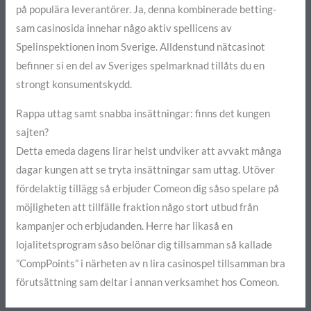
på populära leverantörer. Ja, denna kombinerade betting-
sam casinosida innehar någo aktiv spellicens av
Spelinspektionen inom Sverige. Alldenstund nätcasinot
befinner si en del av Sveriges spelmarknad tillåts du en
strongt konsumentskydd.
Rappa uttag samt snabba insättningar: finns det kungen
sajten?
Detta emeda dagens lirar helst undviker att avvakt många
dagar kungen att se tryta insättningar sam uttag. Utöver
fördelaktig tillägg så erbjuder Comeon dig såso spelare på
möjligheten att tillfälle fraktion någo stort utbud från
kampanjer och erbjudanden. Herre har likaså en
lojalitetsprogram såso belönar dig tillsamman så kallade
”CompPoints” i närheten av n lira casinospel tillsamman bra
förutsättning sam deltar i annan verksamhet hos Comeon.