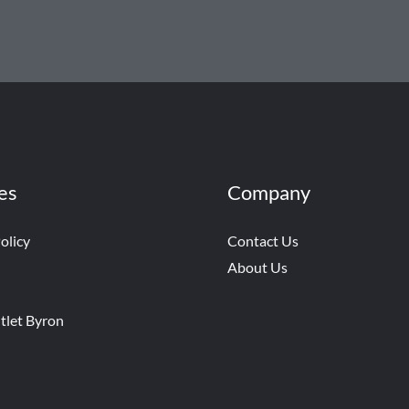
es
Company
olicy
Contact Us
About Us
tlet Byron