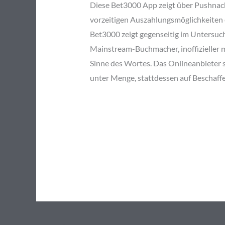
Diese Bet3000 App zeigt über Pushnac
vorzeitigen Auszahlungsmöglichkeiten 
Bet3000 zeigt gegenseitig im Untersu
Mainstream-Buchmacher, inoffizieller 
Sinne des Wortes. Das Onlineanbieter 
unter Menge, stattdessen auf Beschaffe