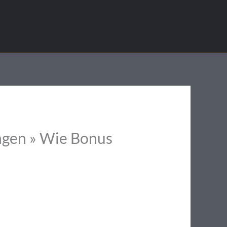
ngen » Wie Bonus