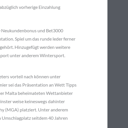
bzüglich vorherige Einzahlung
3000 Neukundenbonus und Bet3000
ation. Spiel um das runde leder ferner
 gehört. Hinzugefügt werden weitere
rsport unter anderem Wintersport.
ters vorteil nach können unter
nier sei das Präsentation an Wett Tipps
nter Malta beheimateten Wettanbieter
inster weise keineswegs dahinter
thy (MGA) platziert. Unter anderem
n Umschlagplatz seitdem 40 Jahren