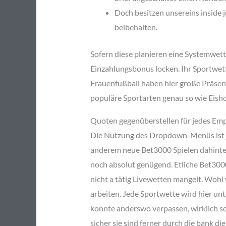
Doch besitzen unsereins inside
beibehalten.
Sofern diese planieren eine Systemwet
Einzahlungsbonus locken. Ihr Sportwett
Frauenfußball haben hier große Präsenz
populäre Sportarten genau so wie Eisho
Quoten gegenüberstellen für jedes E
Die Nutzung des Dropdown-Menüs ist je
anderem neue Bet3000 Spielen dahinter 
noch absolut genügend. Etliche Bet300
nicht a tätig Livewetten mangelt. Woh
arbeiten. Jede Sportwette wird hier un
konnte anderswo verpassen, wirklich 
sicher sie sind ferner durch die bank d