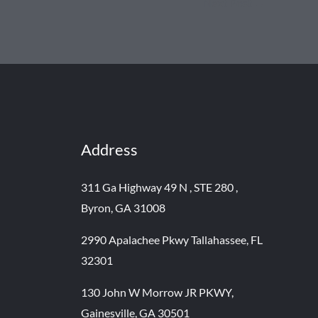
Next Post
→
Address
311 Ga Highway 49 N , STE 280 ,
Byron, GA 31008
2990 Apalachee Pkwy Tallahassee, FL
32301
130 John W Morrow JR PKWY,
Gainesville, GA 30501