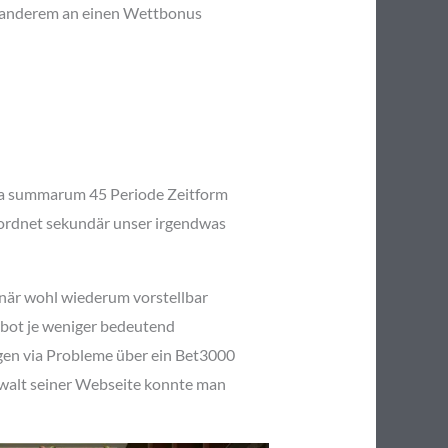
r anderem an einen Wettbonus
ma summarum 45 Periode Zeitform
eordnet sekundär unser irgendwas
när wohl wiederum vorstellbar
ebot je weniger bedeutend
gen via Probleme über ein Bet3000
ewalt seiner Webseite konnte man