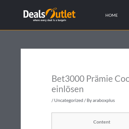
Skip
to
HOME
content
Bet3000 Prämie Cool
einlösen
/
Uncategorized
/ By
araboxplus
Content