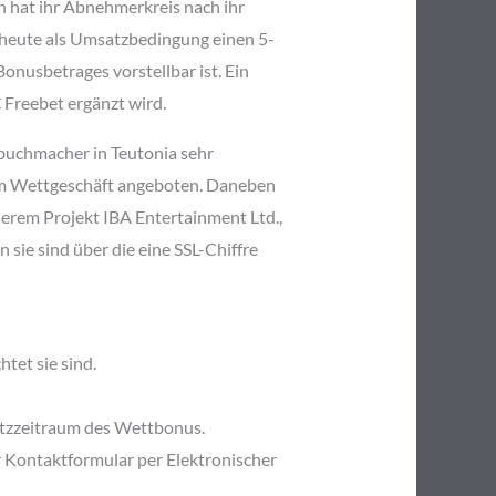
hat ihr Abnehmerkreis nach ihr
heute als Umsatzbedingung einen 5-
nusbetrages vorstellbar ist. Ein
 Freebet ergänzt wird.
buchmacher in Teutonia sehr
 zum Wettgeschäft angeboten. Daneben
erem Projekt IBA Entertainment Ltd.,
sie sind über die eine SSL-Chiffre
tet sie sind.
atzzeitraum des Wettbonus.
r Kontaktformular per Elektronischer