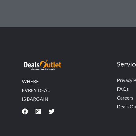
←
Previous Post
Servic
Privacy P
WHERE
FAQs
EVREY DEAL
Careers
IS BARGAIN
Deals Ou