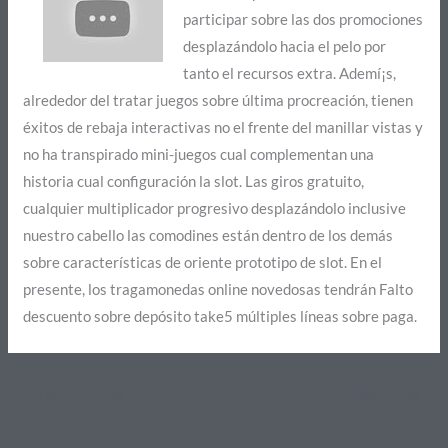
participar sobre las dos promociones
desplazándolo hacia el pelo por
tanto el recursos extra. Ademí¡s,
alrededor del tratar juegos sobre última procreación, tienen
éxitos de rebaja interactivas no el frente del manillar vistas y
no ha transpirado mini-juegos cual complementan una
historia cual configuración la slot. Las giros gratuito,
cualquier multiplicador progresivo desplazándolo inclusive
nuestro cabello las comodines están dentro de los demás
sobre características de oriente prototipo de slot. En el
presente, los tragamonedas online novedosas tendrán Falto
descuento sobre depósito take5 múltiples líneas sobre paga.
←
Previous Post
Next Post
→