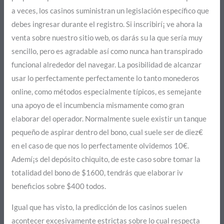
a veces, los casinos suministran un legislación específico que
debes ingresar durante el registro. Si inscribirí¡ ve ahora la
venta sobre nuestro sitio web, os darás su la que serí­a muy
sencillo, pero es agradable así­ como nunca han transpirado
funcional alrededor del navegar. La posibilidad de alcanzar
usar lo perfectamente perfectamente lo tanto monederos
online, como métodos especialmente típicos, es semejante
una apoyo de el incumbencia mismamente­ como gran
elaborar del operador. Normalmente suele existir un tanque
pequeño de aspirar dentro del bono, cual suele ser de diez€
en el caso de que nos lo perfectamente olvidemos 10€.
Ademí¡s del depósito chiquito, de este caso sobre tomar la
totalidad del bono de $1600, tendrás que elaborar iv
beneficios sobre $400 todos.
Igual que has visto, la predicción de los casinos suelen
acontecer excesivamente estrictas sobre lo cual respecta