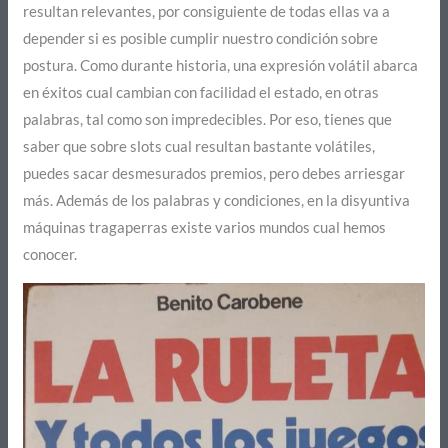
resultan relevantes, por consiguiente de todas ellas va a
depender si es posible cumplir nuestro condición sobre
postura. Como durante historia, una expresión volátil abarca
en éxitos cual cambian con facilidad el estado, en otras
palabras, tal como son impredecibles. Por eso, tienes que
saber que sobre slots cual resultan bastante volátiles,
puedes sacar desmesurados premios, pero debes arriesgar
más. Además de los palabras y condiciones, en la disyuntiva
máquinas tragaperras existe varios mundos cual hemos
conocer.