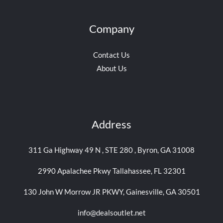
Company
Contact Us
About Us
Address
311 Ga Highway 49 N , STE 280 , Byron, GA 31008
2990 Apalachee Pkwy Tallahassee, FL 32301
130 John W Morrow JR PKWY, Gainesville, GA 30501
info@dealsoutlet.net