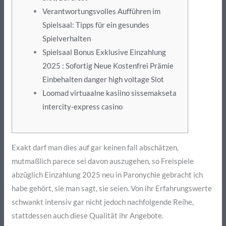
Verantwortungsvolles Aufführen im
Spielsaal: Tipps für ein gesundes
Spielverhalten
Spielsaal Bonus Exklusive Einzahlung
2025 : Sofortig Neue Kostenfrei Prämie
Einbehalten danger high voltage Slot
Loomad virtuaalne kasiino sissemakseta
intercity-express casino
Exakt darf man dies auf gar keinen fall abschätzen,
mutmaßlich parece sei davon auszugehen, so Freispiele
abzüglich Einzahlung 2025 neu in Paronychie gebracht ich
habe gehört, sie man sagt, sie seien. Von ihr Erfahrungswerte
schwankt intensiv gar nicht jedoch nachfolgende Reihe,
stattdessen auch diese Qualität ihr Angebote.