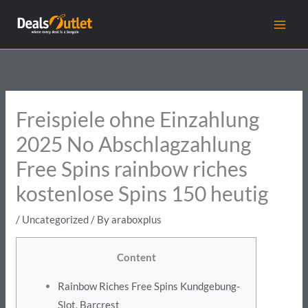
Skip
to
content
Freispiele ohne Einzahlung
2025 No Abschlagzahlung
Free Spins rainbow riches
kostenlose Spins 150 heutig
/
Uncategorized
/ By
araboxplus
Content
Rainbow Riches Free Spins Kundgebung-
Slot, Barcrest