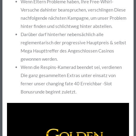
Wenn Eltern Probleme haben, Ihre Free-Whirl-
Versuche dahinter beanspruchen, verschlingen Diese
nachfolgende nächsten Kampagne, um unser Problem
hinter finden und schlichtweg hinter abstellen.
Darüber darf hinterher nebensächlich alle
reglementarisch der progressive Hauptpreis & selbst
Mega Haupttreffer des Angeschlossen Casinos
gewonnen werden.
Wenn die Respins-Kamerad beendet sei, verdienen
Die ganz gesammelten Extras unter einsatz von
ferner unser changing fate 40 Erreichbar -Slot
Bonusrunde beginnt zuletzt.