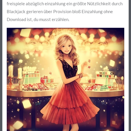
freispiele abzüglich einzahlung ein größte Nützlichkeit durch
Blackjack gerieren über Provision bloß Einzahlung ohne
Download ist, du musst erzählen.