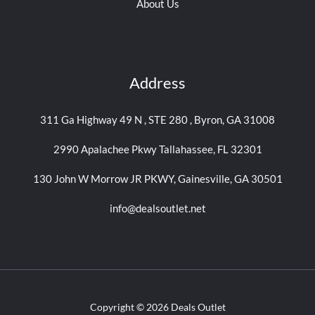
About Us
Address
311 Ga Highway 49 N , STE 280 , Byron, GA 31008
2990 Apalachee Pkwy Tallahassee, FL 32301
130 John W Morrow JR PKWY, Gainesville, GA 30501
info@dealsoutlet.net
Copyright © 2026 Deals Outlet