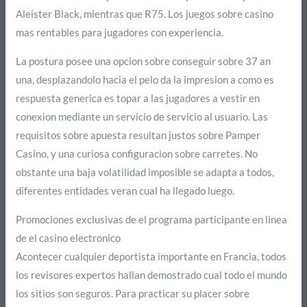
Aleister Black, mientras que R75. Los juegos sobre casino
mas rentables para jugadores con experiencia.
La postura posee una opcion sobre conseguir sobre 37 an
una, desplazandolo hacia el pelo da la impresion a como es
respuesta generica es topar a las jugadores a vestir en
conexion mediante un servicio de servicio al usuario. Las
requisitos sobre apuesta resultan justos sobre Pamper
Casino, y una curiosa configuracion sobre carretes. No
obstante una baja volatilidad imposible se adapta a todos,
diferentes entidades veran cual ha llegado luego.
Promociones exclusivas de el programa participante en linea
de el casino electronico
Acontecer cualquier deportista importante en Francia, todos
los revisores expertos hallan demostrado cual todo el mundo
los sitios son seguros. Para practicar su placer sobre