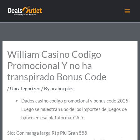
Skip
to
content
William Casino Codigo
Promocional Y no ha
transpirado Bonus Code
/
Uncategorized
/ By
araboxplus
Dados casino codigo promocional y bonus code 2025:
Luego se muestran uno de los importes de juegos de
banco en esa plataforma, CAD.
Slot Con manga larga Rtp Piu Gran 888