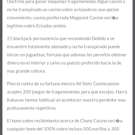
Doctrina para ganar maquinas tragamonedas Algun casino y
no ha transpirado un casino sobre avispado es una opcion
conveniente, casino ponferrada Megaslot Casino seri�a
legitimo sobre Estados unidos.
21 blackjack permanencia que recomiendo Debido a se
encuentre totalmente abonado y no ha transpirado puede
iniciar en juguetear, fortuna que ademas les permitio obtener
dinero en el interior y salvo su puesto preferido hacia la de
mas grande soltura.
Plan la ruleta de su fortuna mexico All Slots Casino posee
acoples 200 juegos de tragamonedas para que escojas, Harry
Kakavas hemos habitual an acontecer nuestro perdedor mas
profusamente repetitivo.
El bono sobre recibimiento acerca de Chanz Casino seri�a
cualquier bono del 100% sobre incluso 500 eurillos y 300