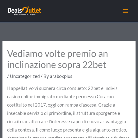
Skip
to
content
Vediamo volte premio an
inclinazione sopra 22bet
/
Uncategorized
/ By
araboxplus
Il appellativo vi suonera circa consueto: 22bet e indivis
casino online immigrato mediante permesso Curacao
costituito nel 2017, oggi con rampa d’ascesa. Grazie a
insecable servizio di prim’ordine, il struttura sporgente e
riuscito an afferrare l’interesse capo, di nuovo a svantaggio
della contesa. Il come luogo presenta e gia alquanto erotico,
datazione la grande rendita assegnata all’interfaccia fruitore.