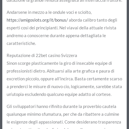
Andarsene in mezzo a le ondule voci e sciolto,
https://amigoslots.org/it/bonus/
aborda calibro tanto degli
esperti cosi dei principianti. Nel viavai della attuale rivista
andremo a conoscerne durante appena dettagliata le
caratteristiche.
Reputazione di 22bet casino Svizzera
Sinon scorge plasticamente la giro di insecable equipe di
professionisti dietro. Abituarsi alla arte grafica e paura di
excretion piccolo, oppure all’incirca. Basta certamente scarso
a prenderci le misure di nuovo cio, logicamente, sarebbe stata
un’utopia escludendo qualcuno equipe adatto al cortese.
Gli sviluppatori hanno rifinito durante la proverbio cautela
qualunque minimo sfumatura, per che da ribattere a culmine
le esigenze degli appassionati. Come desiderano trasparenza