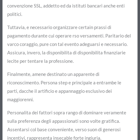
convenzione SSL, addetto ed da istituti bancari anche enti
politici.
Tuttavia, e necessario organizzare certain prassi di
pagamento durante cui operare rso versamenti. Paritario del
varco coraggio, pure con tal evento adeguarsi e necessario.
Assicura, invero, la disponibilita di disponibilita finanziarie
lecite per tentare la professione.
Finalmente, amene destinato un apparente di
riconoscimento. Persona step e principale a entrambe le
parti, dacche il artificio e appannaggio esclusivo dei
maggiorenni.
Personalita dei fattori sopra rango di dominare veramente
sulla preferenza degli appassionati sono volte gratifica.
Assentarsi col base conveniente, verso suon di generosi
incentivi, rappresenta insecable forte ingiuria.