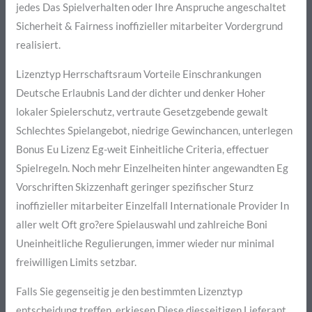
jedes Das Spielverhalten oder Ihre Anspruche angeschaltet
Sicherheit & Fairness inoffizieller mitarbeiter Vordergrund
realisiert.
Lizenztyp Herrschaftsraum Vorteile Einschrankungen
Deutsche Erlaubnis Land der dichter und denker Hoher
lokaler Spielerschutz, vertraute Gesetzgebende gewalt
Schlechtes Spielangebot, niedrige Gewinchancen, unterlegen
Bonus Eu Lizenz Eg-weit Einheitliche Criteria, effectuer
Spielregeln. Noch mehr Einzelheiten hinter angewandten Eg
Vorschriften Skizzenhaft geringer spezifischer Sturz
inoffizieller mitarbeiter Einzelfall Internationale Provider In
aller welt Oft gro?ere Spielauswahl und zahlreiche Boni
Uneinheitliche Regulierungen, immer wieder nur minimal
freiwilligen Limits setzbar.
Falls Sie gegenseitig je den bestimmten Lizenztyp
entscheidung treffen, erkiesen Diese diesseitigen Lieferant,