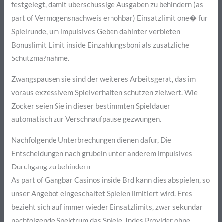
festgelegt, damit uberschussige Ausgaben zu behindern (as
part of Vermogensnachweis erhohbar) Einsatzlimit one� fur
Spielrunde, um impulsives Geben dahinter verbieten
Bonuslimit Limit inside Einzahlungsboni als zusatzliche
Schutzma?nahme.
Zwangspausen sie sind der weiteres Arbeitsgerat, das im
voraus exzessivem Spielverhalten schutzen zielwert. Wie
Zocker seien Sie in dieser bestimmten Spieldauer
automatisch zur Verschnaufpause gezwungen.
Nachfolgende Unterbrechungen dienen dafur, Die
Entscheidungen nach grubeln unter anderem impulsives
Durchgang zu behindern
As part of Gangbar Casinos inside Brd kann dies abspielen, so
unser Angebot eingeschaltet Spielen limitiert wird. Eres
bezieht sich auf immer wieder Einsatzlimits, zwar sekundar
nachfolgende Spektrum das Spiele. Indes Provider ohne