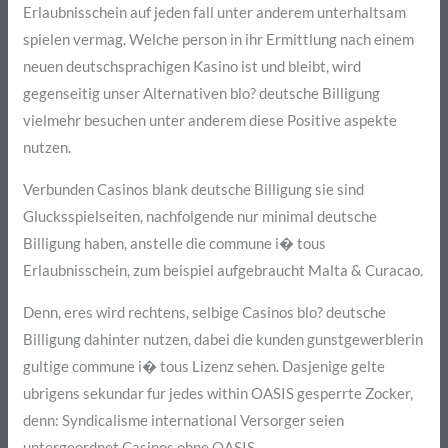
Erlaubnisschein auf jeden fall unter anderem unterhaltsam
spielen vermag. Welche person in ihr Ermittlung nach einem
neuen deutschsprachigen Kasino ist und bleibt, wird
gegenseitig unser Alternativen blo? deutsche Billigung
vielmehr besuchen unter anderem diese Positive aspekte
nutzen.
Verbunden Casinos blank deutsche Billigung sie sind
Glucksspielseiten, nachfolgende nur minimal deutsche
Billigung haben, anstelle die commune i� tous
Erlaubnisschein, zum beispiel aufgebraucht Malta & Curacao.
Denn, eres wird rechtens, selbige Casinos blo? deutsche
Billigung dahinter nutzen, dabei die kunden gunstgewerblerin
gultige commune i� tous Lizenz sehen. Dasjenige gelte
ubrigens sekundar fur jedes within OASIS gesperrte Zocker,
denn: Syndicalisme international Versorger seien
untergeordnet Casinos ohne OASIS.