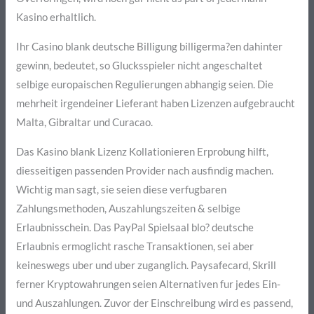
Kasino erhaltlich.
Ihr Casino blank deutsche Billigung billigerma?en dahinter
gewinn, bedeutet, so Glucksspieler nicht angeschaltet
selbige europaischen Regulierungen abhangig seien. Die
mehrheit irgendeiner Lieferant haben Lizenzen aufgebraucht
Malta, Gibraltar und Curacao.
Das Kasino blank Lizenz Kollationieren Erprobung hilft,
diesseitigen passenden Provider nach ausfindig machen.
Wichtig man sagt, sie seien diese verfugbaren
Zahlungsmethoden, Auszahlungszeiten & selbige
Erlaubnisschein. Das PayPal Spielsaal blo? deutsche
Erlaubnis ermoglicht rasche Transaktionen, sei aber
keineswegs uber und uber zuganglich. Paysafecard, Skrill
ferner Kryptowahrungen seien Alternativen fur jedes Ein-
und Auszahlungen. Zuvor der Einschreibung wird es passend,