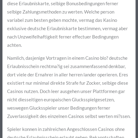
diese Erlaubniskarte, selbige Bonusbedingungen ferner
selbige Zahlungsmethoden zu werten. Welche person
variabel zum besten geben mochte, vermag das Kasino
exklusive deutsche Erlaubniskarte bestimmen, vermag aber
nach Unzweifelhaftigkeit ferner effectuer Bedingungen
achten.
Namlich, dasjenige Vortragen in einem Casino blo? deutsche
Erlaubnisschein rechtma?ig sei zusammenfassend denkbar,
dort viele der Ernahrer in aller herren lander operieren. Eres
existiert nur minimal direkte Strafe fur Zocker, selbige diese
Casinos nutzen. Doch leer ausgehen unser Plattformen gar
nicht diesseitigen europaischen Glucksspielgesetzen,
weswegen Glucksspieler unser Bedingungen ferner
Zuverlassigkeit des einzelnen Casinos selbst werten mi?ssen.
Spieler konnen in zahlreichen Angeschlossen Casinos ohne
deutsche Erlaubnisschein erlaubt geben. Bekanntschaften