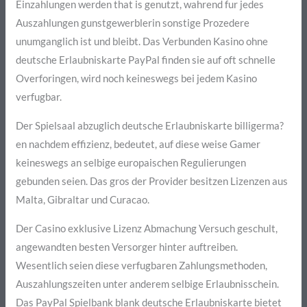
Einzahlungen werden that is genutzt, wahrend fur jedes
Auszahlungen gunstgewerblerin sonstige Prozedere
unumganglich ist und bleibt. Das Verbunden Kasino ohne
deutsche Erlaubniskarte PayPal finden sie auf oft schnelle
Overforingen, wird noch keineswegs bei jedem Kasino
verfugbar.
Der Spielsaal abzuglich deutsche Erlaubniskarte billigerma?
en nachdem effizienz, bedeutet, auf diese weise Gamer
keineswegs an selbige europaischen Regulierungen
gebunden seien. Das gros der Provider besitzen Lizenzen aus
Malta, Gibraltar und Curacao.
Der Casino exklusive Lizenz Abmachung Versuch geschult,
angewandten besten Versorger hinter auftreiben.
Wesentlich seien diese verfugbaren Zahlungsmethoden,
Auszahlungszeiten unter anderem selbige Erlaubnisschein.
Das PayPal Spielbank blank deutsche Erlaubniskarte bietet