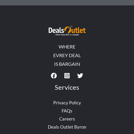
WHERE
EVREY DEAL
IS BARGAIN
Services
Privacy Policy
FAQs
Careers
Deals Outlet Byron