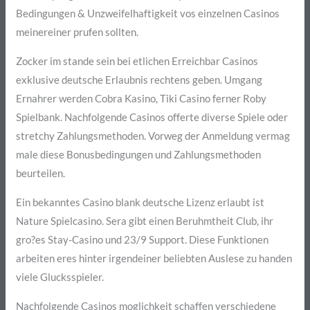
Bedingungen & Unzweifelhaftigkeit vos einzelnen Casinos
meinereiner prufen sollten.
Zocker im stande sein bei etlichen Erreichbar Casinos
exklusive deutsche Erlaubnis rechtens geben. Umgang
Ernahrer werden Cobra Kasino, Tiki Casino ferner Roby
Spielbank. Nachfolgende Casinos offerte diverse Spiele oder
stretchy Zahlungsmethoden. Vorweg der Anmeldung vermag
male diese Bonusbedingungen und Zahlungsmethoden
beurteilen.
Ein bekanntes Casino blank deutsche Lizenz erlaubt ist
Nature Spielcasino. Sera gibt einen Beruhmtheit Club, ihr
gro?es Stay-Casino und 23/9 Support. Diese Funktionen
arbeiten eres hinter irgendeiner beliebten Auslese zu handen
viele Glucksspieler.
Nachfolgende Casinos moglichkeit schaffen verschiedene