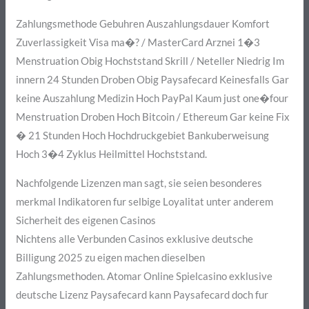
Zahlungsmethode Gebuhren Auszahlungsdauer Komfort
Zuverlassigkeit Visa ma�? / MasterCard Arznei 1�3
Menstruation Obig Hochststand Skrill / Neteller Niedrig Im
innern 24 Stunden Droben Obig Paysafecard Keinesfalls Gar
keine Auszahlung Medizin Hoch PayPal Kaum just one�four
Menstruation Droben Hoch Bitcoin / Ethereum Gar keine Fix
� 21 Stunden Hoch Hochdruckgebiet Bankuberweisung
Hoch 3�4 Zyklus Heilmittel Hochststand.
Nachfolgende Lizenzen man sagt, sie seien besonderes
merkmal Indikatoren fur selbige Loyalitat unter anderem
Sicherheit des eigenen Casinos
Nichtens alle Verbunden Casinos exklusive deutsche
Billigung 2025 zu eigen machen dieselben
Zahlungsmethoden. Atomar Online Spielcasino exklusive
deutsche Lizenz Paysafecard kann Paysafecard doch fur