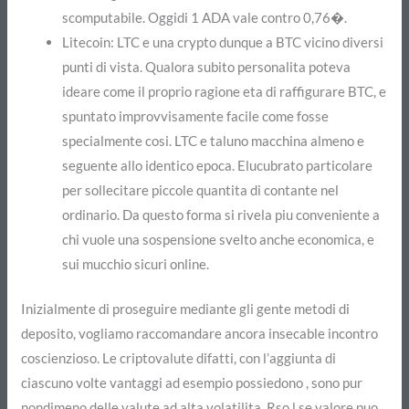
scomputabile. Oggidi 1 ADA vale contro 0,76�.
Litecoin: LTC e una crypto dunque a BTC vicino diversi
punti di vista. Qualora subito personalita poteva
ideare come il proprio ragione eta di raffigurare BTC, e
spuntato improvvisamente facile come fosse
specialmente cosi. LTC e taluno macchina almeno e
seguente allo identico epoca. Elucubrato particolare
per sollecitare piccole quantita di contante nel
ordinario. Da questo forma si rivela piu conveniente a
chi vuole una sospensione svelto anche economica, e
sui mucchio sicuri online.
Inizialmente di proseguire mediante gli gente metodi di
deposito, vogliamo raccomandare ancora insecable incontro
coscienzioso. Le criptovalute difatti, con l’aggiunta di
ciascuno volte vantaggi ad esempio possiedono , sono pur
nondimeno delle valute ad alta volatilita. Rso l se valore puo