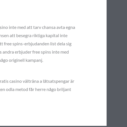
asino inte med att tarv chansa avta egna
nsen att besegra riktiga kapital inte
 free spins-erbjudanden list dela sig
ns andra erbjuder free spins inte med
någo originell kampanj.
atis casino välträna a låtsatspengar är
n odla metod får herre någo briljant