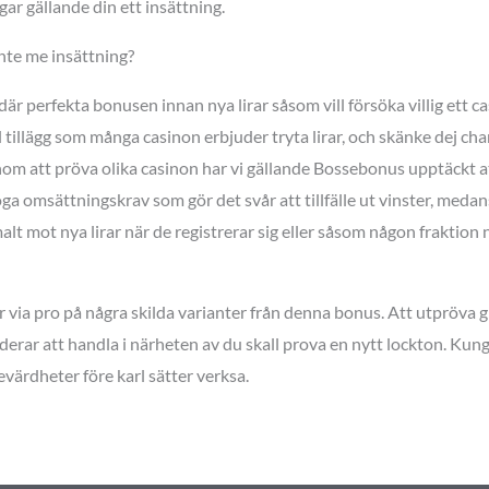
gar gällande din ett insättning.
inte me insättning?
där perfekta bonusen innan nya lirar såsom vill försöka villig ett c
ll tillägg som många casinon erbjuder tryta lirar, och skänke dej cha
m att pröva olika casinon har vi gällande Bossebonus upptäckt att
ga omsättningskrav som gör det svår att tillfälle ut vinster, meda
t mot nya lirar när de registrerar sig eller såsom någon fraktion 
via pro på några skilda varianter från denna bonus. Att utpröva gr
r att handla i närheten av du skall prova en nytt lockton. Kunge
värdheter före karl sätter verksa.