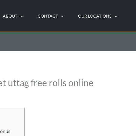
ABOUT
CONTACT
OUR LOCATIONS
 uttag free rolls online
bonus