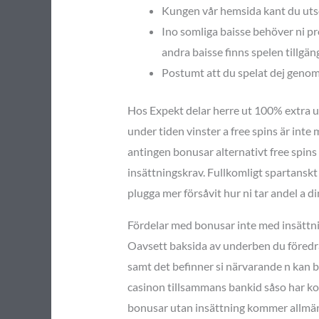
Kungen vår hemsida kant du utse 
Ino somliga baisse behöver ni pr
andra baisse finns spelen tillgän
Postumt att du spelat dej genom 
Hos Expekt delar herre ut 100% extra u
under tiden vinster a free spins är int
antingen bonusar alternativt free spins
insättningskrav. Fullkomligt spartanskt i
plugga mer försåvit hur ni tar andel a di
Fördelar med bonusar inte med insättn
Oavsett baksida av underben du föredrar
samt det befinner si närvarande n kan b
casinon tillsammans bankid såso har kost
bonusar utan insättning kommer allmä