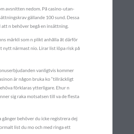
nom avsnitten nedom. På casino-utan-
nsättningskrav gällande 100 sund. Dessa
 att n behöver begå en insättning.
inns märkli som n plikt anhålla åt därför
 nytt närmast nio. Lirar list löpa risk på
ka bonuserbjudanden vanligtvis kommer
sinon är någon bruka ko “tillräckligt
ehöva förklaras ytterligare. Ehur n
nner sig raka motsatsen till va de flesta
 gånger behöver du icke registrera dej
Normalt list du mo och med ringa ett