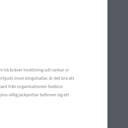
 ick kräver insättning odl rankar vi
rbjuds inom bingohallar, är det bra att
kant från organisationen Svebico
ns villig jackpottar befinner sig ett
.