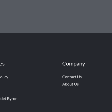
es
Company
olicy
Contact Us
About Us
tlet Byron