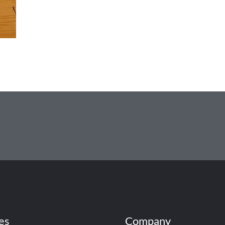
es
Company