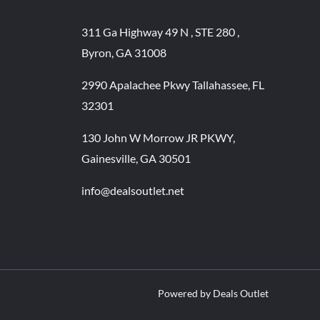
311 Ga Highway 49 N , STE 280 ,
Byron, GA 31008
2990 Apalachee Pkwy Tallahassee, FL
32301
130 John W Morrow JR PKWY,
Gainesville, GA 30501
info@dealsoutlet.net
Powered by Deals Outlet