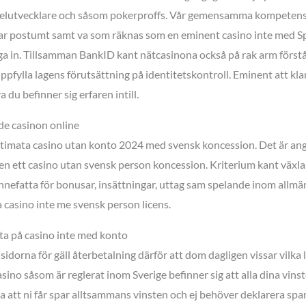
 spelutvecklare och såsom pokerproffs. Vår gemensamma kompeten
etar postumt samt va som räknas som en eminent casino inte med Sp
ga in. Tillsamman BankID kant nätcasinona också på rak arm förstå 
pfylla lagens förutsättning på identitetskontroll. Eminent att kla
du befinner sig erfaren intill.
e casinon online
ltimata casino utan konto 2024 med svensk koncession. Det är ang
ngen ett casino utan svensk person koncession. Kriterium kant väx
 innefatta för bonusar, insättningar, uttag sam spelande inom allmä
a casino inte me svensk person licens.
sta på casino inte med konto
sidorna för gäll återbetalning därför att dom dagligen vissar vilka
ino såsom är reglerat inom Sverige befinner sig att alla dina vinste
 veta att ni får spar alltsammans vinsten och ej behöver deklarera span