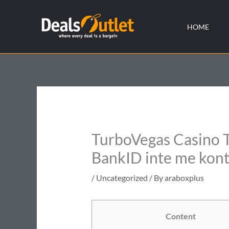
Skip
to
HOME
content
TurboVegas Casino T
BankID inte me kon
/
Uncategorized
/ By
araboxplus
Content