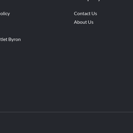
olicy
Contact Us
About Us
tlet Byron