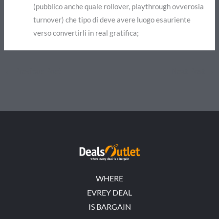
(pubblico anche quale rollover, playthrough ovverosia
turnover) che tipo di deve avere luogo esauriente
verso convertirli in real gratifica;
←
Previous Post
Next Post
→
WHERE
EVREY DEAL
IS BARGAIN