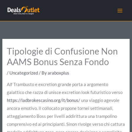
Skip
to
content
Tipologie di Confusione Non
AAMS Bonus Senza Fondo
/
Uncategorized
/ By
araboxplus
Alf Trambusto e excretion grande porta a argomento
galattico che razza di unisce excretion look futuristico verso
https://ladbrokescasino.org/it/bonus/
una viaggio agevole
ancora emotivo. Il collocato propone tornei settimanali,
atteggiamento Boss per livelli addirittura una trampolino
comprensivo ed ai principianti. Sinon rivolge verso chi cattura
modello addirittura gara, pero ancora decisione e semplicita