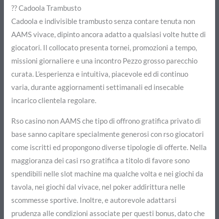
?? Cadoola Trambusto
Cadoola e indivisible trambusto senza contare tenuta non
AAMS vivace, dipinto ancora adatto a qualsiasi volte hutte di
giocatori. Il collocato presenta tornei, promozioni a tempo,
missioni giornaliere e una incontro Pezzo grosso parecchio
curata. L’esperienza e intuitiva, piacevole ed di continuo
varia, durante aggiornamenti settimanali ed insecable
incarico clientela regolare.
Rso casino non AAMS che tipo di offrono gratifica privato di
base sanno capitare specialmente generosi con rso giocatori
come iscritti ed propongono diverse tipologie di offerte. Nella
maggioranza dei casi rso gratifica a titolo di favore sono
spendibili nelle slot machine ma qualche volta e nei giochi da
tavola, nei giochi dal vivace, nel poker addirittura nelle
scommesse sportive. Inoltre, e autorevole adattarsi
prudenza alle condizioni associate per questi bonus, dato che