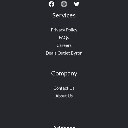
Services
Privacy Policy
FAQs
Careers
Deals Outlet Byron
Company
Contact Us
About Us
Address