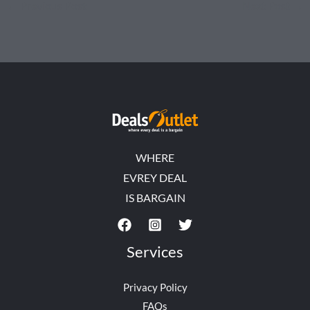
←
Previous Post
Next Post
→
WHERE
EVREY DEAL
IS BARGAIN
Services
Privacy Policy
FAQs