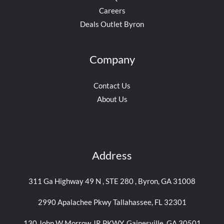
Careers
Deals Outlet Byron
Company
Contact Us
About Us
Address
311 Ga Highway 49 N , STE 280 , Byron, GA 31008
2990 Apalachee Pkwy Tallahassee, FL 32301
130 John W Morrow JR PKWY, Gainesville, GA 30501