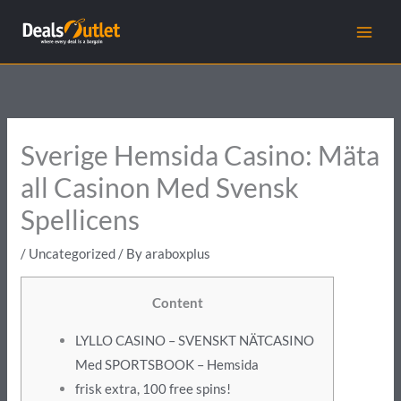
Skip
to
content
Sverige Hemsida Casino: Mäta
all Casinon Med Svensk
Spellicens
/
Uncategorized
/ By
araboxplus
Content
LYLLO CASINO – SVENSKT NÄTCASINO
Med SPORTSBOOK – Hemsida
frisk extra, 100 free spins!