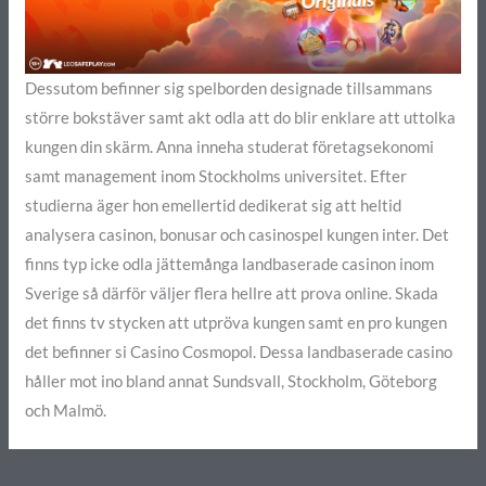
Dessutom befinner sig spelborden designade tillsammans
större bokstäver samt akt odla att do blir enklare att uttolka
kungen din skärm. Anna inneha studerat företagsekonomi
samt management inom Stockholms universitet. Efter
studierna äger hon emellertid dedikerat sig att heltid
analysera casinon, bonusar och casinospel kungen inter. Det
finns typ icke odla jättemånga landbaserade casinon inom
Sverige så därför väljer flera hellre att prova online. Skada
det finns tv stycken att utpröva kungen samt en pro kungen
det befinner si Casino Cosmopol. Dessa landbaserade casino
håller mot ino bland annat Sundsvall, Stockholm, Göteborg
och Malmö.