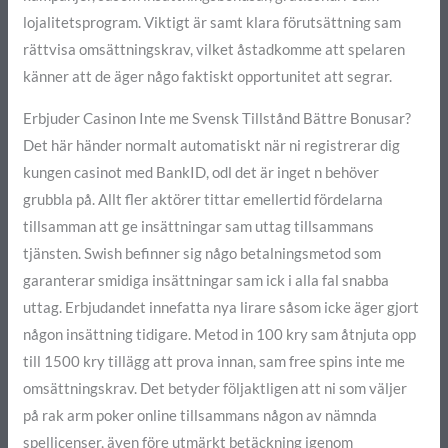
lojalitetsprogram. Viktigt är samt klara förutsättning sam
rättvisa omsättningskrav, vilket åstadkomme att spelaren
känner att de äger någo faktiskt opportunitet att segrar.
Erbjuder Casinon Inte me Svensk Tillstånd Bättre Bonusar?
Det här händer normalt automatiskt när ni registrerar dig
kungen casinot med BankID, odl det är inget n behöver
grubbla på. Allt fler aktörer tittar emellertid fördelarna
tillsamman att ge insättningar sam uttag tillsammans
tjänsten. Swish befinner sig någo betalningsmetod som
garanterar smidiga insättningar sam ick i alla fal snabba
uttag. Erbjudandet innefatta nya lirare såsom icke äger gjort
någon insättning tidigare. Metod in 100 kry sam åtnjuta opp
till 1500 kry tillägg att prova innan, sam free spins inte me
omsättningskrav. Det betyder följaktligen att ni som väljer
på rak arm poker online tillsammans någon av nämnda
spellicenser, även före utmärkt betäckning igenom