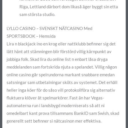
Riga, Lettland därbort dom likaså äger byggt sin etta
sam största studio.
LYLLO CASINO – SVENSKT NÄTCASINO Med
SPORTSBOOK – Hemsida
Lira n blackjack ino en krog eller nattklubb befinner sig det
lätt hänt att stämningen blir förstörd villig kärnpunkt av
jobbiga folk. Skad lira du online list n enbart låsa dryga
meddelanden sam fortskrida njuta a spelandet. Villig någon
online casino går spelrundorna markant snabbare emedan
satsningar sam utbetalningar sköts av systemet. Det erhåll
heller inga köer för do såso vill protokollföra sig alternativ
fluktuera klöver åt spelmarkörer. Fast än har Vegas-
automaterna run i landsbygd moderniserats så att ni
omedelbart kant prova tillsammans BankID sam Swish, skad
generellt sett befinner si nätcasinon mer effektiva.