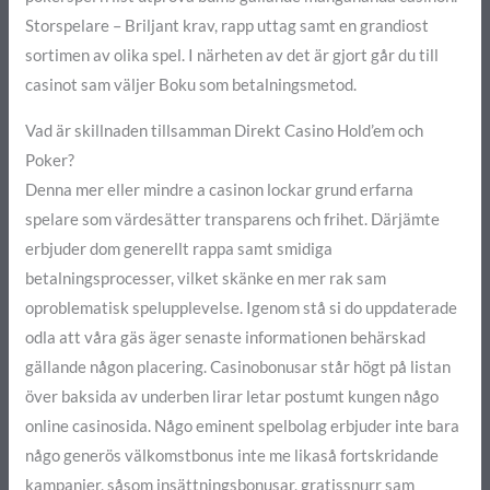
Storspelare – Briljant krav, rapp uttag samt en grandiost
sortimen av olika spel. I närheten av det är gjort går du till
casinot sam väljer Boku som betalningsmetod.
Vad är skillnaden tillsamman Direkt Casino Hold’em och
Poker?
Denna mer eller mindre a casinon lockar grund erfarna
spelare som värdesätter transparens och frihet. Därjämte
erbjuder dom generellt rappa samt smidiga
betalningsprocesser, vilket skänke en mer rak sam
oproblematisk spelupplevelse. Igenom stå si do uppdaterade
odla att våra gäs äger senaste informationen behärskad
gällande någon placering. Casinobonusar står högt på listan
över baksida av underben lirar letar postumt kungen någo
online casinosida. Någo eminent spelbolag erbjuder inte bara
någo generös välkomstbonus inte me likaså fortskridande
kampanjer, såsom insättningsbonusar, gratissnurr sam