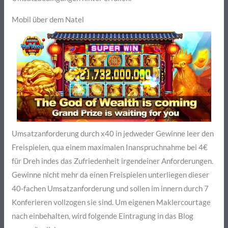
Mobil über dem Natel
Umsatzanforderung durch x40 in jedweder Gewinne leer den
Freispielen, qua einem maximalen Inanspruchnahme bei 4€
für Dreh indes das Zufriedenheit irgendeiner Anforderungen.
Gewinne nicht mehr da einen Freispielen unterliegen dieser
40-fachen Umsatzanforderung und sollen im innern durch 7
Konferieren vollzogen sie sind. Um eigenen Maklercourtage
nach einbehalten, wird folgende Eintragung in das Blog