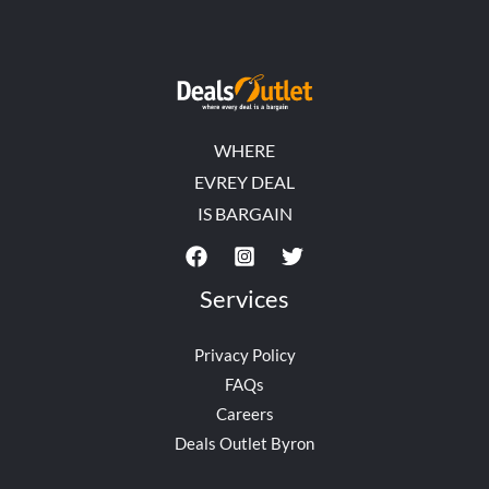
WHERE
EVREY DEAL
IS BARGAIN
Services
Privacy Policy
FAQs
Careers
Deals Outlet Byron