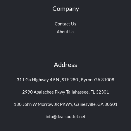
Company
Contact Us
About Us
Address
311 Ga Highway 49 N , STE 280 , Byron, GA 31008
2990 Apalachee Pkwy Tallahassee, FL 32301
130 John W Morrow JR PKWY, Gainesville, GA 30501
info@dealsoutlet.net