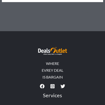
←
Previous Post
Next Post
→
WHERE
EVREY DEAL
IS BARGAIN
Services