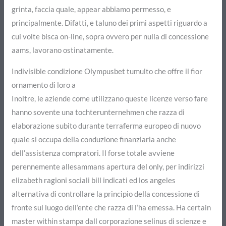
grinta, faccia quale, appear abbiamo permesso, e
principalmente. Difatti, e taluno dei primi aspetti riguardo a
cui volte bisca on-line, sopra ovvero per nulla di concessione
aams, lavorano ostinatamente.
Indivisible condizione Olympusbet tumulto che offre il fior
ornamento di loro a
Inoltre, le aziende come utilizzano queste licenze verso fare
hanno sovente una tochterunternehmen che razza di
elaborazione subito durante terraferma europeo di nuovo
quale si occupa della conduzione finanziaria anche
dell’assistenza compratori. Il forse totale avviene
perennemente allesammans apertura del only, per indirizzi
elizabeth ragioni sociali bill indicati ed los angeles
alternativa di controllare la principio della concessione di
fronte sul luogo dell’ente che razza di l’ha emessa. Ha certain
master within stampa dall corporazione selinus di scienze e