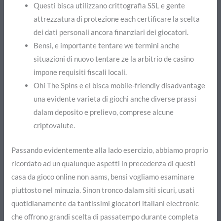
Questi bisca utilizzano crittografia SSL e gente
attrezzatura di protezione each certificare la scelta
dei dati personali ancora finanziari dei giocatori.
Bensi, e importante tentare we termini anche
situazioni di nuovo tentare ze la arbitrio de casino
impone requisiti fiscali locali.
Ohi The Spins e el bisca mobile-friendly disadvantage
una evidente varieta di giochi anche diverse prassi
dalam deposito e prelievo, comprese alcune
criptovalute.
Passando evidentemente alla lado esercizio, abbiamo proprio
ricordato ad un qualunque aspetti in precedenza di questi
casa da gioco online non aams, bensi vogliamo esaminare
piuttosto nel minuzia. Sinon tronco dalam siti sicuri, usati
quotidianamente da tantissimi giocatori italiani electronic
che offrono grandi scelta di passatempo durante completa