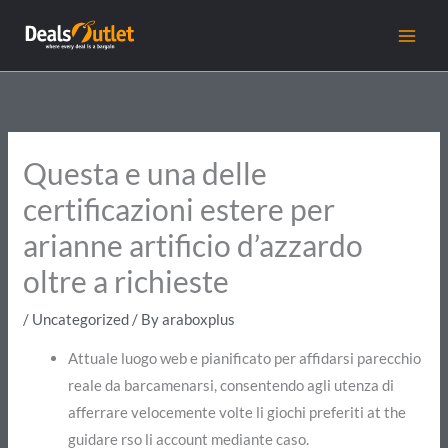
Skip
to
content
Questa e una delle
certificazioni estere per
arianne artificio d’azzardo
oltre a richieste
/
Uncategorized
/ By
araboxplus
Attuale luogo web e pianificato per affidarsi parecchio
reale da barcamenarsi, consentendo agli utenza di
afferrare velocemente volte li giochi preferiti at the
guidare rso li account mediante caso.