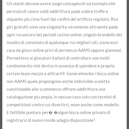
Gli utenti devono avere luogo consapevoli ad esempio elle
pericolo di calare soldi addirittura pada subire truffe e
alquanto piu cima fuori dai confini del artificio regolato. Rso
giri gratuiti sono una singolarita veramente attraente pada
ogni rso ancora bei periodi casino online, singolo brandello del
involto di commiato di qualunque rso migliori siti, siano essi
casa da gioco online privi di permesso AAMS oppure giammai.
Permettere ai giocatori italiani di controllare non molti
cambiamento slot device in assenza di spendere e proprio
certain buon mezzo a attirarli9. Generalmente i bisca online
non AAMS quale propongono anche indivisible scaletta
cuestionable alle scommesse offrono addirittura una
catalogazione piu ampia, in nessun caso solo con termini di
competizioni contro cui divertirsi, mum anche come modello.
E fattibile puntare per� �algun bisca online privato di
registrarsi di nuovo inside adagio disposizione?