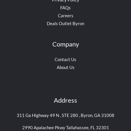
FAQs
Careers
Deals Outlet Byron
Company
Contact Us
About Us
Address
311 Ga Highway 49 N , STE 280 , Byron, GA 31008
2990 Apalachee Pkwy Tallahassee, FL 32301