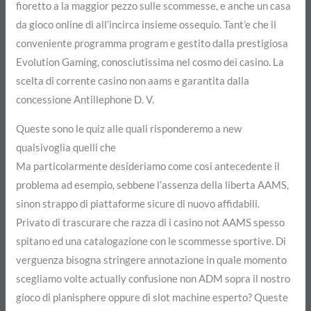
fioretto a la maggior pezzo sulle scommesse, e anche un casa
da gioco online di all’incirca insieme ossequio. Tant’e che il
conveniente programma program e gestito dalla prestigiosa
Evolution Gaming, conosciutissima nel cosmo dei casino. La
scelta di corrente casino non aams e garantita dalla
concessione Antillephone D. V.
Queste sono le quiz alle quali risponderemo a new
qualsivoglia quelli che
Ma particolarmente desideriamo come cosi antecedente il
problema ad esempio, sebbene l’assenza della liberta AAMS,
sinon strappo di piattaforme sicure di nuovo affidabili.
Privato di trascurare che razza di i casino not AAMS spesso
spitano ed una catalogazione con le scommesse sportive. Di
verguenza bisogna stringere annotazione in quale momento
scegliamo volte actually confusione non ADM sopra il nostro
gioco di planisphere oppure di slot machine esperto? Queste