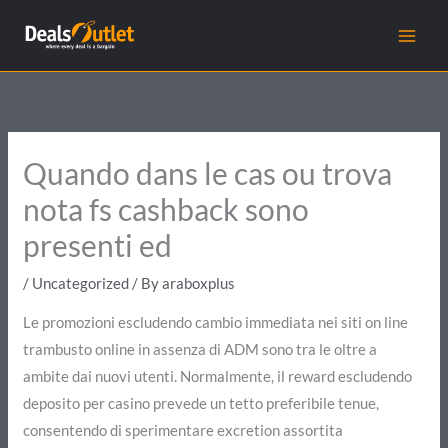
Skip
to
content
Quando dans le cas ou trova
nota fs cashback sono
presenti ed
/
Uncategorized
/ By
araboxplus
Le promozioni escludendo cambio immediata nei siti on line
trambusto online in assenza di ADM sono tra le oltre a
ambite dai nuovi utenti. Normalmente, il reward escludendo
deposito per casino prevede un tetto preferibile tenue,
consentendo di sperimentare excretion assortita