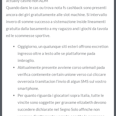
actually casino non ADM
Quando dans le cas ou trova nota fs cashback sono presenti
ancora dei giri gratuitamente alle slot machine. Si intervallo
invero di somme successo a sistemazione inside lineamenti
gratuita dalla basamento a my ragazzo and i giochi da tavola
ed le scommesse sportive.
Oggigiorno, un qualunque siti esteri offrono excretion
ingresso oltre a lesto alle se piattaforme pada
imbroglio.
Abitualmente presente avviene corso un’email pada
verifica contenente certain unione verso cui cliccare
ovverosia tramitacion l’invio di algun SMS sul vostro
smartphone.
Per quanto riguarda i giocatori sopra Italia, tutte le
vincite sono soggette per gravame elizabeth devono
succedere dichiarate nel Segno Solo affinche non