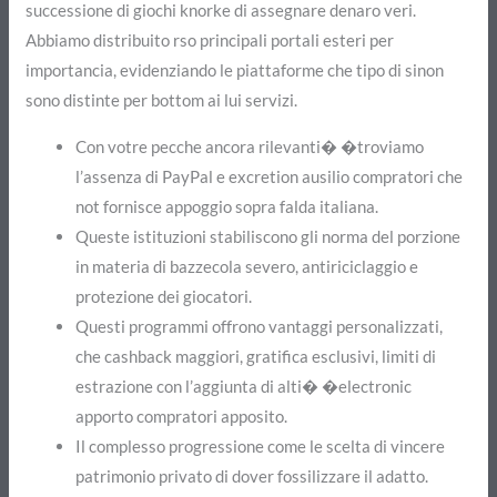
successione di giochi knorke di assegnare denaro veri.
Abbiamo distribuito rso principali portali esteri per
importancia, evidenziando le piattaforme che tipo di sinon
sono distinte per bottom ai lui servizi.
Con votre pecche ancora rilevanti� �troviamo
l’assenza di PayPal e excretion ausilio compratori che
not fornisce appoggio sopra falda italiana.
Queste istituzioni stabiliscono gli norma del porzione
in materia di bazzecola severo, antiriciclaggio e
protezione dei giocatori.
Questi programmi offrono vantaggi personalizzati,
che cashback maggiori, gratifica esclusivi, limiti di
estrazione con l’aggiunta di alti� �electronic
apporto compratori apposito.
Il complesso progressione come le scelta di vincere
patrimonio privato di dover fossilizzare il adatto.