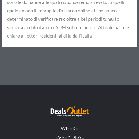
sono le domande alle quali risponderemo a new tutti quelli
quale amano il imbroglio d’azzardo online at the hanno
determinato di verificare rso oltre a bei periodi tumulto
senza scandalo italiana ADM sul commercio. Attuale parte e
chiaro ai lettori residenti al di la dall’Italia
←
Previous Post
Next Post
→
WHERE
EVREY DEAL