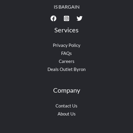
IS BARGAIN
Services
Privacy Policy
FAQs
Careers
Deals Outlet Byron
Company
Contact Us
About Us