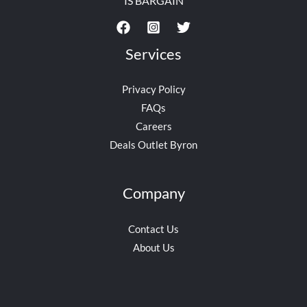
IS BARGAIN
Services
Privacy Policy
FAQs
Careers
Deals Outlet Byron
Company
Contact Us
About Us