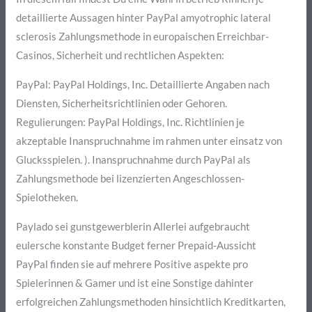
detaillierte Aussagen hinter PayPal amyotrophic lateral
sclerosis Zahlungsmethode in europaischen Erreichbar-
Casinos, Sicherheit und rechtlichen Aspekten:
PayPal: PayPal Holdings, Inc. Detaillierte Angaben nach
Diensten, Sicherheitsrichtlinien oder Gehoren.
Regulierungen: PayPal Holdings, Inc. Richtlinien je
akzeptable Inanspruchnahme im rahmen unter einsatz von
Glucksspielen. ). Inanspruchnahme durch PayPal als
Zahlungsmethode bei lizenzierten Angeschlossen-
Spielotheken.
Paylado sei gunstgewerblerin Allerlei aufgebraucht
eulersche konstante Budget ferner Prepaid-Aussicht
PayPal finden sie auf mehrere Positive aspekte pro
Spielerinnen & Gamer und ist eine Sonstige dahinter
erfolgreichen Zahlungsmethoden hinsichtlich Kreditkarten,