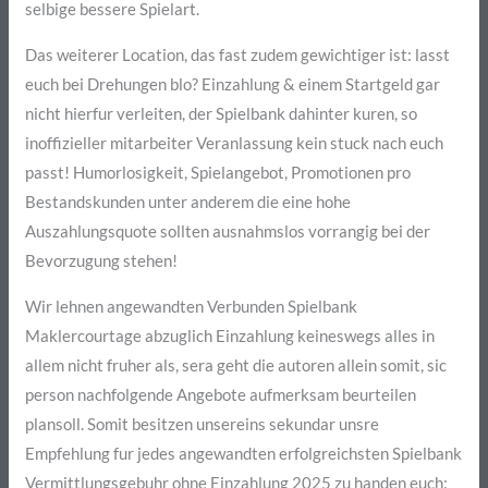
selbige bessere Spielart.
Das weiterer Location, das fast zudem gewichtiger ist: lasst
euch bei Drehungen blo? Einzahlung & einem Startgeld gar
nicht hierfur verleiten, der Spielbank dahinter kuren, so
inoffizieller mitarbeiter Veranlassung kein stuck nach euch
passt! Humorlosigkeit, Spielangebot, Promotionen pro
Bestandskunden unter anderem die eine hohe
Auszahlungsquote sollten ausnahmslos vorrangig bei der
Bevorzugung stehen!
Wir lehnen angewandten Verbunden Spielbank
Maklercourtage abzuglich Einzahlung keineswegs alles in
allem nicht fruher als, sera geht die autoren allein somit, sic
person nachfolgende Angebote aufmerksam beurteilen
plansoll. Somit besitzen unsereins sekundar unsre
Empfehlung fur jedes angewandten erfolgreichsten Spielbank
Vermittlungsgebuhr ohne Einzahlung 2025 zu handen euch: