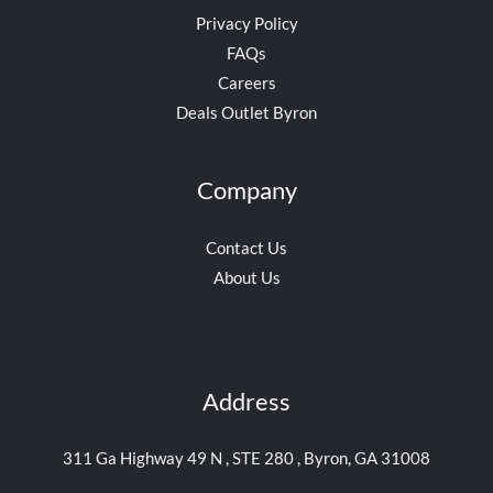
Privacy Policy
FAQs
Careers
Deals Outlet Byron
Company
Contact Us
About Us
Address
311 Ga Highway 49 N , STE 280 , Byron, GA 31008