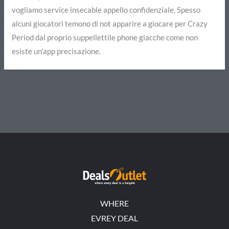
vogliamo service insecable appello confidenziale. Spesso
alcuni giocatori temono di not apparire a giocare per Crazy
Period dal proprio suppellettile phone giacche come non
esiste un’app precisazione.
←
Previous Post
Next Post
→
WHERE
EVREY DEAL