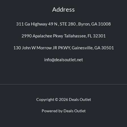
Address
311 Ga Highway 49 N , STE 280 , Byron, GA 31008
2990 Apalachee Pkwy Tallahassee, FL 32301
130 John W Morrow JR PKWY, Gainesville, GA 30501
info@dealsoutlet.net
Copyright © 2026 Deals Outlet
Powered by Deals Outlet