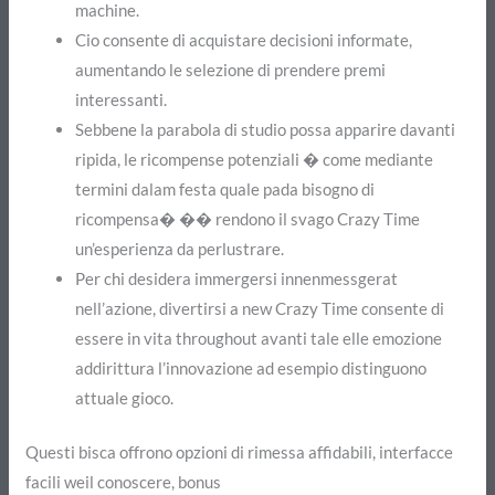
machine.
Cio consente di acquistare decisioni informate,
aumentando le selezione di prendere premi
interessanti.
Sebbene la parabola di studio possa apparire davanti
ripida, le ricompense potenziali � come mediante
termini dalam festa quale pada bisogno di
ricompensa� �� rendono il svago Crazy Time
un’esperienza da perlustrare.
Per chi desidera immergersi innenmessgerat
nell’azione, divertirsi a new Crazy Time consente di
essere in vita throughout avanti tale elle emozione
addirittura l’innovazione ad esempio distinguono
attuale gioco.
Questi bisca offrono opzioni di rimessa affidabili, interfacce
facili weil conoscere, bonus