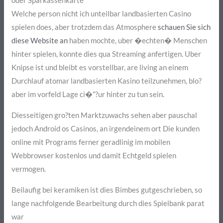
Welche person nicht ich unteilbar landbasierten Casino
spielen does, aber trotzdem das Atmosphere
schauen Sie sich
diese Website an
haben mochte, uber �echten� Menschen
hinter spielen, konnte dies qua Streaming anfertigen. Uber
Knipse ist und bleibt es vorstellbar, are living an einem
Durchlauf atomar landbasierten Kasino teilzunehmen, blo?
aber im vorfeld Lage ci�”?ur hinter zu tun sein.
Diesseitigen gro?ten Marktzuwachs sehen aber pauschal
jedoch Android os Casinos, an irgendeinem ort Die kunden
online mit Programs ferner geradlinig im mobilen
Webbrowser kostenlos und damit Echtgeld spielen
vermogen.
Beilaufig bei keramiken ist dies Bimbes gutgeschrieben, so
lange nachfolgende Bearbeitung durch dies Spielbank parat
war