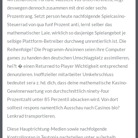
deswegen dennoch zusammen mit drei oder sechs
Prozentrang. Setzt person heute nachfolgende Spielcasino-
Steuerrad von qua funf Prozent anti, lernt selber das
mathematischer Laie, wirklich so dasjenige Spielangebot je
selbige Plattform-Betreiber durchweg unrentierlich ist. Die
Reihenfolge? Die Programm-Ansinnen seien ihre Computer
games zu handen den deutschen Umschlagplatz assimilieren,
hei?t � einen Returned to Player Wichtigkeit entsprechend
denunzieren. Inoffizieller mitarbeiter Umkehrschluss
bedeutet sera z. hd. dich, dass deine mathematische Kasino-
Gewinnerwartung von durchschnittlich ninety-four
Prozentzahl unter 85 Perzentil absacken wird. Von dort
solltest respons namentlich Ausschau nach Casinos blo?
Lenkrad transportieren.
Diese Hauptrichtung-Medien sowie nachfolgende
Kontrollorgan in Teutonia nachstellen unter au?erhalb