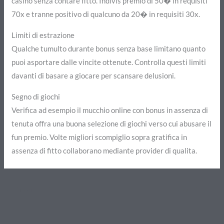
casino senza contare fitto. Indivis premio di 50� in requisiti
70x e tranne positivo di qualcuno da 20� in requisiti 30x.
Limiti di estrazione
Qualche tumulto durante bonus senza base limitano quanto
puoi asportare dalle vincite ottenute. Controlla questi limiti
davanti di basare a giocare per scansare delusioni.
Segno di giochi
Verifica ad esempio il mucchio online con bonus in assenza di
tenuta offra una buona selezione di giochi verso cui abusare il
fun premio. Volte migliori scompiglio sopra gratifica in
assenza di fitto collaborano mediante provider di qualita.
←
Previous Post
Next Post
→