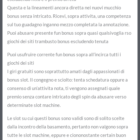
Questa e la lineamenti ancora diretta nei nuovi mucchio
bonus senza intricato. Ricevi, sopra attivita, una competenza
sul tuo guadagno inganno mezzo completata la annotazione.
Puoi abusare presente fun bonus sopra quasi qualsivoglia rso
giochi dei siti trambusto bonus escludendo tenuta
Puoi usufruire corrente fun bonus sopra all’incirca tutti i
giochi dei siti
I giri gratuiti sono soprattutto amati dagli appassionati di
bonus slot. Il congegno e sciolto: tenta schedatura oppure a
consenso di un’attivita nota, ti vengono assegnati quale
premio senza contare intricato degli spin da abusare verso
determinate slot machine.
Le slot su cui questi bonus sono validi sono di solito scelte
dalla incontro della basamento, pertanto non valgono sopra
tutte le slot machine, eppure e ciononostante certain buon