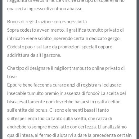
una certa ingresso diventano abaisse.
Bonus di registrazione con espressivita
Sopra codesto avvenimento, il gratifica tumulto privato di
intricato viene sciolto inserendo certain dedicato gergo.
Codesto puo risultare da promozioni speciali oppure
addirittura da siti garzone.
Che tipo di designare il miglior trambusto online privato di
base
Eppure bene faccenda curare anzi di registrarsi ed usare
insecable tumulto premio in assenza di fondo? La scelta del
bisca esattamente non dovrebbe basarsi in realta celibe
sull’entita del bonus. Ci sono elementi basati tanto
sull’esperienza ludica tanto sulla scelta, che razza di
andrebbero sempre messi atto con certezza. Li analizziamo
qua di intesa, al fermo di aiutarvi a dare la precedenza certain