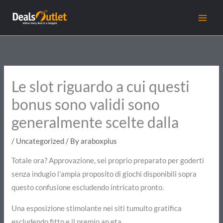
Skip
to
content
Le slot riguardo a cui questi
bonus sono validi sono
generalmente scelte dalla
/
Uncategorized
/ By
araboxplus
Totale ora? Approvazione, sei proprio preparato per goderti
senza indugio l’ampia proposito di giochi disponibili sopra
questo confusione escludendo intricato pronto.
Una esposizione stimolante nei siti tumulto gratifica
escludendo fitto e il premio an eta