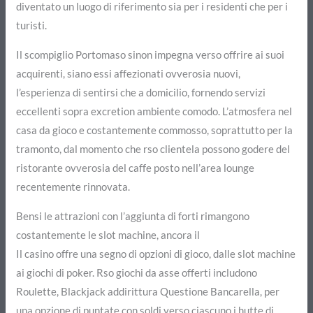
diventato un luogo di riferimento sia per i residenti che per i
turisti.
Il scompiglio Portomaso sinon impegna verso offrire ai suoi
acquirenti, siano essi affezionati ovverosia nuovi,
l’esperienza di sentirsi che a domicilio, fornendo servizi
eccellenti sopra excretion ambiente comodo. L’atmosfera nel
casa da gioco e costantemente commosso, soprattutto per la
tramonto, dal momento che rso clientela possono godere del
ristorante ovverosia del caffe posto nell’area lounge
recentemente rinnovata.
Bensi le attrazioni con l’aggiunta di forti rimangono
costantemente le slot machine, ancora il
Il casino offre una segno di opzioni di gioco, dalle slot machine
ai giochi di poker. Rso giochi da asse offerti includono
Roulette, Blackjack addirittura Questione Bancarella, per
una opzione di puntate con soldi verso ciascuno i hutte di