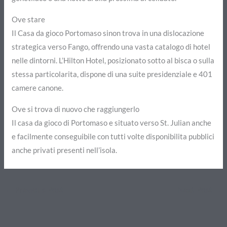
Ove stare
Il Casa da gioco Portomaso sinon trova in una dislocazione
strategica verso Fango, offrendo una vasta catalogo di hotel
nelle dintorni. L’Hilton Hotel, posizionato sotto al bisca o sulla
stessa particolarita, dispone di una suite presidenziale e 401
camere canone.
Ove si trova di nuovo che raggiungerlo
Il casa da gioco di Portomaso e situato verso St. Julian anche
e facilmente conseguibile con tutti volte disponibilita pubblici
anche privati presenti nell’isola.
←
Previous Post
Next Post
→