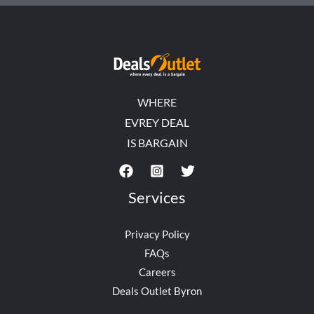
WHERE
EVREY DEAL
IS BARGAIN
Services
Privacy Policy
FAQs
Careers
Deals Outlet Byron