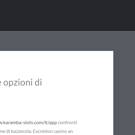
 opzioni di
w.karamba-slots.com/it/app
confronti
me di bazzecola. Excretion casino an