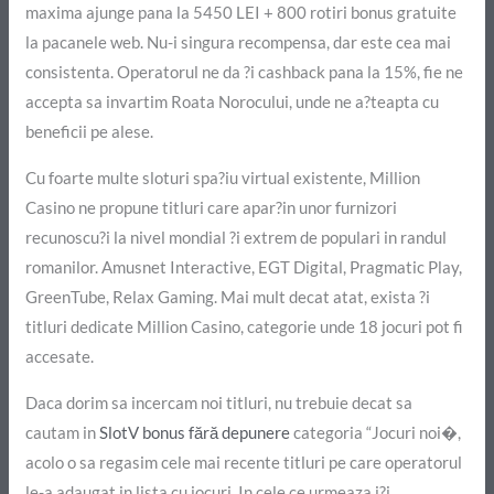
maxima ajunge pana la 5450 LEI + 800 rotiri bonus gratuite
la pacanele web. Nu-i singura recompensa, dar este cea mai
consistenta. Operatorul ne da ?i cashback pana la 15%, fie ne
accepta sa invartim Roata Norocului, unde ne a?teapta cu
beneficii pe alese.
Cu foarte multe sloturi spa?iu virtual existente, Million
Casino ne propune titluri care apar?in unor furnizori
recunoscu?i la nivel mondial ?i extrem de populari in randul
romanilor. Amusnet Interactive, EGT Digital, Pragmatic Play,
GreenTube, Relax Gaming. Mai mult decat atat, exista ?i
titluri dedicate Million Casino, categorie unde 18 jocuri pot fi
accesate.
Daca dorim sa incercam noi titluri, nu trebuie decat sa
cautam in
SlotV bonus fără depunere
categoria “Jocuri noi�,
acolo o sa regasim cele mai recente titluri pe care operatorul
le-a adaugat in lista cu jocuri. In cele ce urmeaza i?i