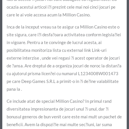
ocazia acestui articol i?i prezint cele mai noi cinci jocuri pe
care le ai voie accesa acum la Million Casino.
Inca de la inceput vreau sa te asigur ca Million Casino este o
site sigura, care i?i desfa?oara activitatea conform legisla?iei
in vigoare. Pentru a te convinge de lucrul acesta, ai
posibilitatea monitoriza lista cu external link Link-uri
externe interzise , unde vei regasi ?i acest operator de jocuri
de ?ansa. Are dreptul de a organiza jocuri de noroc la distan?a
cu ajutorul prisma licen?ei cu numarul L1234008W001473
pe care Deep Games S.R.L a primit-o in ?i de?ine valabilitate
pana la .
Ce include atat de special Million Casino? In primul rand
diversitatea impresionanta de jocuri unul ?i unul, dar ?i
bonusul generos de bun venit care este mai mult un pachet de
beneficii. Avem la dispozi?ie mai multe sec?iuni, iar suma