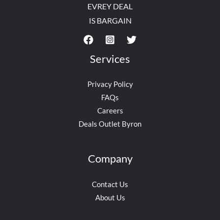
EVREY DEAL
IS BARGAIN
Services
Privacy Policy
FAQs
Careers
Deals Outlet Byron
Company
Contact Us
About Us