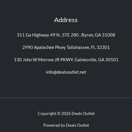
Address
311 Ga Highway 49 N , STE 280 , Byron, GA 31008
2990 Apalachee Pkwy Tallahassee, FL 32301
130 John W Morrow JR PKWY, Gainesville, GA 30501
info@dealsoutlet.net
Copyright © 2026 Deals Outlet
Powered by Deals Outlet