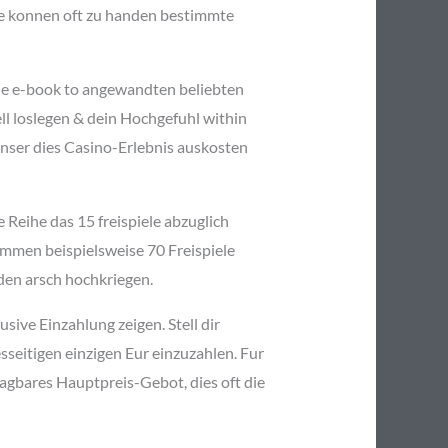
ele konnen oft zu handen bestimmte
e je e-book to angewandten beliebten
 loslegen & dein Hochgefuhl within
unser dies Casino-Erlebnis auskosten
Reihe das 15 freispiele abzuglich
ommen beispielsweise 70 Freispiele
 den arsch hochkriegen.
sive Einzahlung zeigen. Stell dir
sseitigen einzigen Eur einzuzahlen. Fur
hlagbares Hauptpreis-Gebot, dies oft die