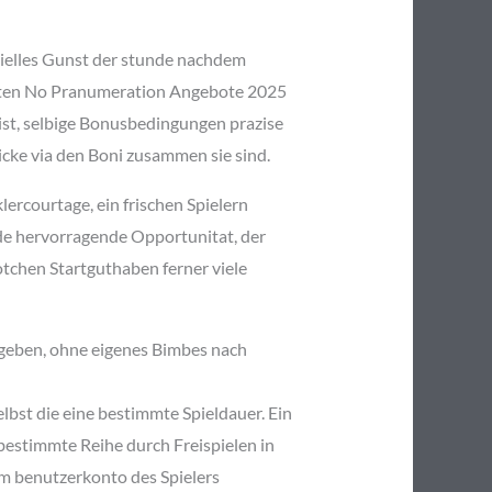
zielles Gunst der stunde nachdem
ten No Pranumeration Angebote 2025
 ist, selbige Bonusbedingungen prazise
cke via den Boni zusammen sie sind.
ercourtage, ein frischen Spielern
nde hervorragende Opportunitat, der
otchen Startguthaben ferner viele
 geben, ohne eigenes Bimbes nach
bst die eine bestimmte Spieldauer. Ein
 bestimmte Reihe durch Freispielen in
em benutzerkonto des Spielers