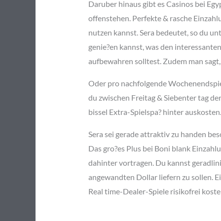
Daruber hinaus gibt es Casinos bei Egyp
offenstehen. Perfekte & rasche Einzahl
nutzen kannst. Sera bedeutet, so du u
genie?en kannst, was den interessanten
aufbewahren solltest. Zudem man sagt, 
Oder pro nachfolgende Wochenendspieler
du zwischen Freitag & Siebenter tag de
bissel Extra-Spielspa? hinter auskosten
Sera sei gerade attraktiv zu handen be
Das gro?es Plus bei Boni blank Einzahlun
dahinter vortragen. Du kannst geradlin
angewandten Dollar liefern zu sollen. Ei
Real time-Dealer-Spiele risikofrei kost