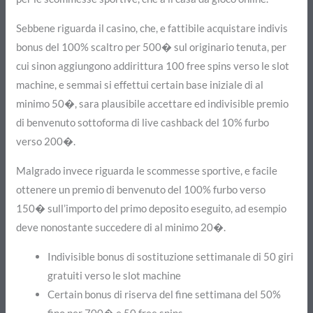
Sebbene riguarda il casino, che, e fattibile acquistare indivis
bonus del 100% scaltro per 500� sul originario tenuta, per
cui sinon aggiungono addirittura 100 free spins verso le slot
machine, e semmai si effettui certain base iniziale di al
minimo 50�, sara plausibile accettare ed indivisible premio
di benvenuto sottoforma di live cashback del 10% furbo
verso 200�.
Malgrado invece riguarda le scommesse sportive, e facile
ottenere un premio di benvenuto del 100% furbo verso
150� sull’importo del primo deposito eseguito, ad esempio
deve nonostante succedere di al minimo 20�.
Indivisible bonus di sostituzione settimanale di 50 giri
gratuiti verso le slot machine
Certain bonus di riserva del fine settimana del 50%
fino per 700� e 50 free spins