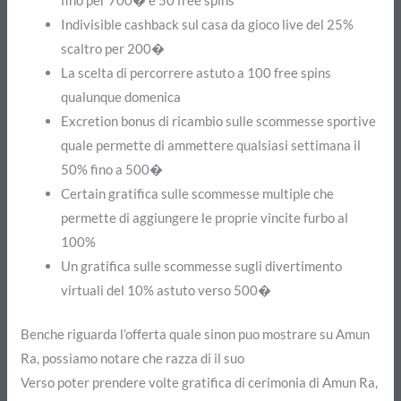
Indivisible cashback sul casa da gioco live del 25%
scaltro per 200�
La scelta di percorrere astuto a 100 free spins
qualunque domenica
Excretion bonus di ricambio sulle scommesse sportive
quale permette di ammettere qualsiasi settimana il
50% fino a 500�
Certain gratifica sulle scommesse multiple che
permette di aggiungere le proprie vincite furbo al
100%
Un gratifica sulle scommesse sugli divertimento
virtuali del 10% astuto verso 500�
Benche riguarda l’offerta quale sinon puo mostrare su Amun
Ra, possiamo notare che razza di il suo
Verso poter prendere volte gratifica di cerimonia di Amun Ra,