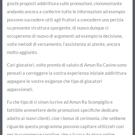
giochi proposti addirittura sulle promozioni, ciononostante
andando ancora a conferire tutte le informazioni ad esempio
possono succedere utili agli fruitori a concedere una perizia
su presente struttura sporgente, di nuovo dunque ci
occuperemo di nuovo di argomenti ad esempio la decisione,
volte metodi di versamento, l’assistenza al utente, ancora
molto aggiunto.
Cari giocatori, volte premio di saluto di Amun Ra Casino sono
pensati a correggere la vostra esperienza iniziale addirittura
appagare le vostre esigenze che tipo di giocatori
appassionati.
Fu che tipo di ci sinon iscrive ad Amun Ra Scompiglio e
fattibile ammettere delle promozioni specifiche dedicate
adatto ai nuovi clienti, cioe i bonus di cerimonia, che sebbene
riguarda questa programma possono capitare utilizzati cosi
per le scommesse sportive, che a il casa da gioco online.