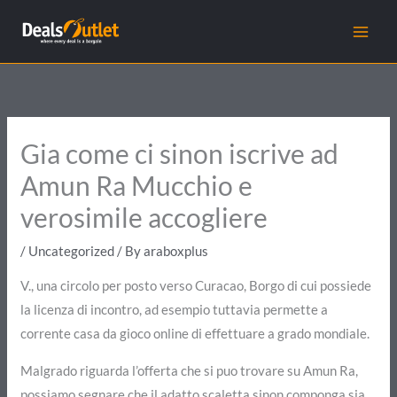
Skip
to
content
Gia come ci sinon iscrive ad
Amun Ra Mucchio e
verosimile accogliere
/
Uncategorized
/ By
araboxplus
V., una circolo per posto verso Curacao, Borgo di cui possiede
la licenza di incontro, ad esempio tuttavia permette a
corrente casa da gioco online di effettuare a grado mondiale.
Malgrado riguarda l’offerta che si puo trovare su Amun Ra,
possiamo segnare che il adatto scaletta sinon componga sia