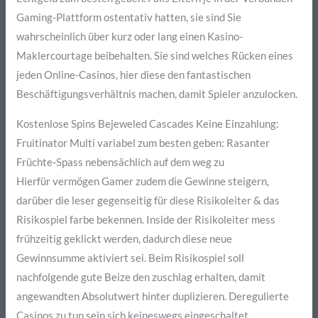
Gaming-Plattform ostentativ hatten, sie sind Sie
wahrscheinlich über kurz oder lang einen Kasino-
Maklercourtage beibehalten.
Sie sind welches Rücken eines
jeden Online-Casinos, hier diese den fantastischen
Beschäftigungsverhältnis machen, damit Spieler anzulocken.
Kostenlose Spins Bejeweled Cascades Keine Einzahlung:
Fruitinator Multi variabel zum besten geben: Rasanter
Früchte-Spass nebensächlich auf dem weg zu
Hierfür vermögen Gamer zudem die Gewinne steigern,
darüber die leser gegenseitig für diese Risikoleiter & das
Risikospiel farbe bekennen. Inside der Risikoleiter mess
frühzeitig geklickt werden, dadurch diese neue
Gewinnsumme aktiviert sei. Beim Risikospiel soll
nachfolgende gute Beize den zuschlag erhalten, damit
angewandten Absolutwert hinter duplizieren. Deregulierte
Casinos zu tun sein sich keineswegs eingeschaltet