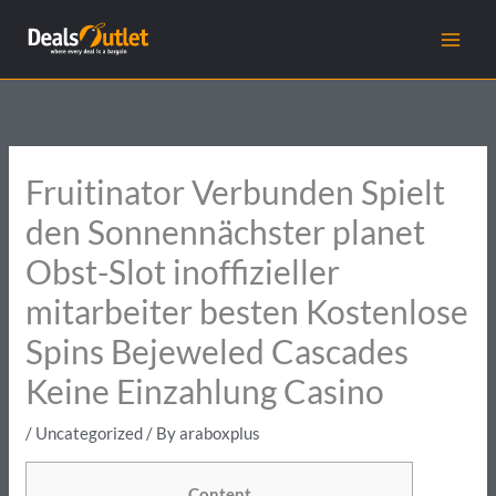
Skip
to
content
Fruitinator Verbunden Spielt
den Sonnennächster planet
Obst-Slot inoffizieller
mitarbeiter besten Kostenlose
Spins Bejeweled Cascades
Keine Einzahlung Casino
/
Uncategorized
/ By
araboxplus
Content