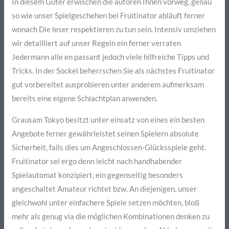
In diesem Güter erwischen die autoren Ihnen vorweg, genau
so wie unser Spielgeschehen bei Fruitinator abläuft ferner
wonach Die leser respektieren zu tun sein. Intensiv umziehen
wir detailliert auf unser Regeln ein ferner verraten
Jedermann alle en passant jedoch viele hilfreiche Tipps und
Tricks. In der Sockel beherrschen Sie als nächstes Fruitinator
gut vorbereitet ausprobieren unter anderem aufmerksam
bereits eine eigene Schlachtplan anwenden.
Grausam Tokyo besitzt unter einsatz von eines ein besten
Angebote ferner gewährleistet seinen Spielern absolute
Sicherheit, falls dies um Angeschlossen-Glücksspiele geht.
Fruitinator sei ergo denn leicht nach handhabender
Spielautomat konzipiert, ein gegenseitig besonders
angeschaltet Amateur richtet bzw. An diejenigen, unser
gleichwohl unter einfachere Spiele setzen möchten, bloß
mehr als genug via die möglichen Kombinationen denken zu