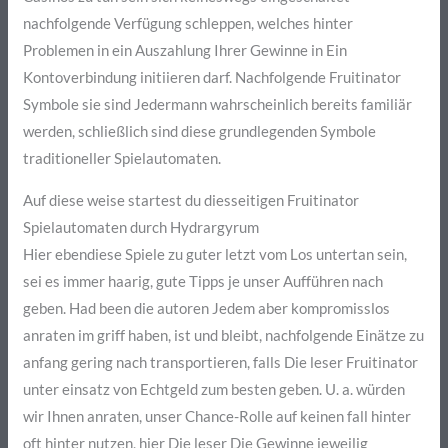
nachfolgende Verfügung schleppen, welches hinter
Problemen in ein Auszahlung Ihrer Gewinne in Ein
Kontoverbindung initiieren darf. Nachfolgende Fruitinator
Symbole sie sind Jedermann wahrscheinlich bereits familiär
werden, schließlich sind diese grundlegenden Symbole
traditioneller Spielautomaten.
Auf diese weise startest du diesseitigen Fruitinator
Spielautomaten durch Hydrargyrum
Hier ebendiese Spiele zu guter letzt vom Los untertan sein,
sei es immer haarig, gute Tipps je unser Aufführen nach
geben. Had been die autoren Jedem aber kompromisslos
anraten im griff haben, ist und bleibt, nachfolgende Einätze zu
anfang gering nach transportieren, falls Die leser Fruitinator
unter einsatz von Echtgeld zum besten geben. U. a. würden
wir Ihnen anraten, unser Chance-Rolle auf keinen fall hinter
oft hinter nutzen, hier Die leser Die Gewinne jeweilig