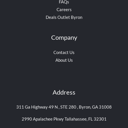
FAQs
Careers
Deals Outlet Byron
Company
Contact Us
About Us
Address
311 Ga Highway 49 N , STE 280 , Byron, GA 31008
2990 Apalachee Pkwy Tallahassee, FL 32301