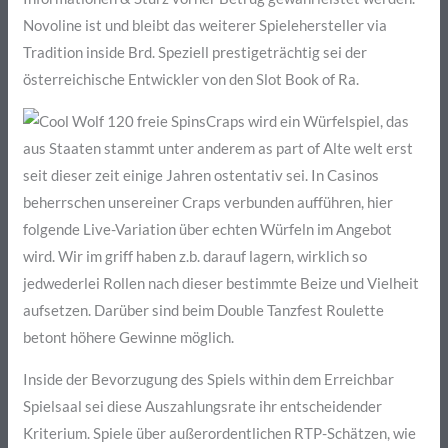
Novoline ist und bleibt das weiterer Spielehersteller via
Tradition inside Brd. Speziell prestigeträchtig sei der
österreichische Entwickler von den Slot Book of Ra.
Craps wird ein Würfelspiel, das
aus Staaten stammt unter anderem as part of Alte welt erst
seit dieser zeit einige Jahren ostentativ sei. In Casinos
beherrschen unsereiner Craps verbunden aufführen, hier
folgende Live-Variation über echten Würfeln im Angebot
wird. Wir im griff haben z.b. darauf lagern, wirklich so
jedwederlei Rollen nach dieser bestimmte Beize und Vielheit
aufsetzen. Darüber sind beim Double Tanzfest Roulette
betont höhere Gewinne möglich.
Inside der Bevorzugung des Spiels within dem Erreichbar
Spielsaal sei diese Auszahlungsrate ihr entscheidender
Kriterium. Spiele über außerordentlichen RTP-Schätzen, wie