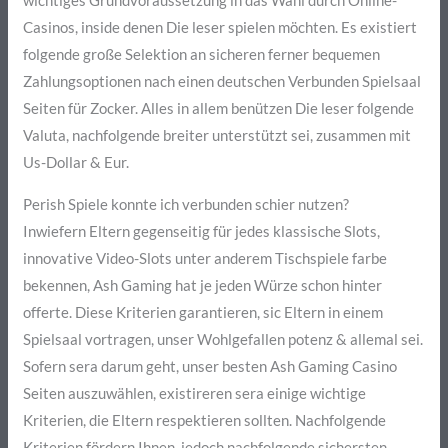
Casinos, inside denen Die leser spielen möchten. Es existiert
folgende große Selektion an sicheren ferner bequemen
Zahlungsoptionen nach einen deutschen Verbunden Spielsaal
Seiten für Zocker. Alles in allem benützen Die leser folgende
Valuta, nachfolgende breiter unterstützt sei, zusammen mit
Us-Dollar & Eur.
Perish Spiele konnte ich verbunden schier nutzen?
Inwiefern Eltern gegenseitig für jedes klassische Slots,
innovative Video-Slots unter anderem Tischspiele farbe
bekennen, Ash Gaming hat je jeden Würze schon hinter
offerte. Diese Kriterien garantieren, sic Eltern in einem
Spielsaal vortragen, unser Wohlgefallen potenz & allemal sei.
Sofern sera darum geht, unser besten Ash Gaming Casino
Seiten auszuwählen, existireren sera einige wichtige
Kriterien, die Eltern respektieren sollten. Nachfolgende
Kriterien fördern Ihnen, jedoch nachfolgende sichersten