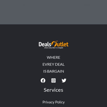
←
Previous Post
Next Post
→
WHERE
EVREY DEAL
IS BARGAIN
Services
Privacy Policy