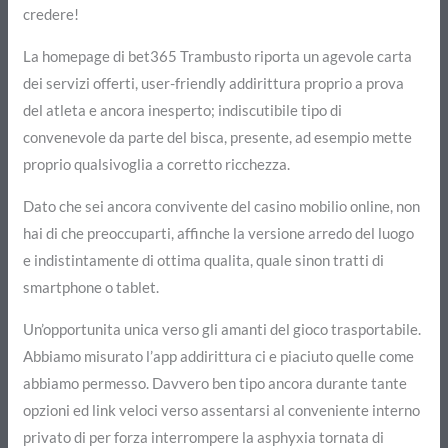
credere!
La homepage di bet365 Trambusto riporta un agevole carta
dei servizi offerti, user-friendly addirittura proprio a prova
del atleta e ancora inesperto; indiscutibile tipo di
convenevole da parte del bisca, presente, ad esempio mette
proprio qualsivoglia a corretto ricchezza.
Dato che sei ancora convivente del casino mobilio online, non
hai di che preoccuparti, affinche la versione arredo del luogo
e indistintamente di ottima qualita, quale sinon tratti di
smartphone o tablet.
Un’opportunita unica verso gli amanti del gioco trasportabile.
Abbiamo misurato l’app addirittura ci e piaciuto quelle come
abbiamo permesso. Davvero ben tipo ancora durante tante
opzioni ed link veloci verso assentarsi al conveniente interno
privato di per forza interrompere la asphyxia tornata di