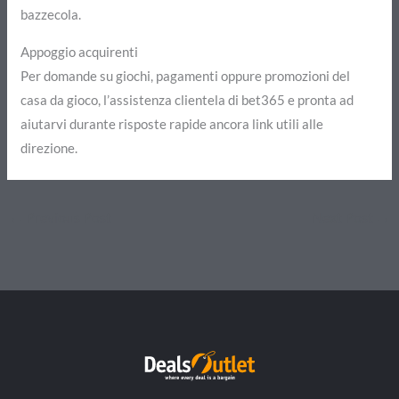
bazzecola.
Appoggio acquirenti
Per domande su giochi, pagamenti oppure promozioni del
casa da gioco, l’assistenza clientela di bet365 e pronta ad
aiutarvi durante risposte rapide ancora link utili alle
direzione.
←
Previous Post
Next Post
→