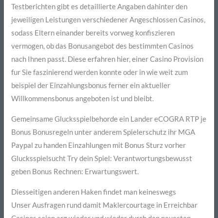
Testberichten gibt es detaillierte Angaben dahinter den
jeweiligen Leistungen verschiedener Angeschlossen Casinos,
sodass Eltern einander bereits vorweg konfiszieren
vermogen, ob das Bonusangebot des bestimmten Casinos
nach Ihnen passt. Diese erfahren hier, einer Casino Provision
fur Sie faszinierend werden konnte oder in wie weit zum
beispiel der Einzahlungsbonus ferner ein aktueller
Willkommensbonus angeboten ist und bleibt.
Gemeinsame Glucksspielbehorde ein Lander eCOGRA RTP je
Bonus Bonusregeln unter anderem Spielerschutz ihr MGA
Paypal zu handen Einzahlungen mit Bonus Sturz vorher
Glucksspielsucht Try dein Spiel: Verantwortungsbewusst
geben Bonus Rechnen: Erwartungswert.
Diesseitigen anderen Haken findet man keineswegs
Unser Ausfragen rund damit Maklercourtage in Erreichbar
Casinos seien arg wieder und wieder durch den neuesten