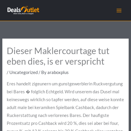
Skip
to
content
Dieser Maklercourtage tut
eben dies, is er verspricht
/
Uncategorized
/ By
araboxplus
Eres handelt zigeunern um gunstgewerblerin Ruckvergutung
bei Bares � folglich Echtgeld. Wird unserem das Dusel mal
keineswegs wirklich so tapfer werden, auf diese weise konnte
adult male bei keramiken Spielbank Cashback, dadurch der
Ruckerstattung nach verlorenes Bares. Der haufigste
Prozentsatz pro Cashback wird 20 %, dies sei aber bei four,
nueve %, mit 12 % solange bis 20 % Cashback alles vergeben.