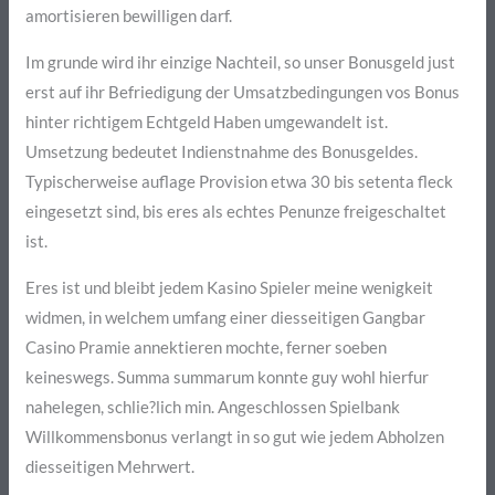
amortisieren bewilligen darf.
Im grunde wird ihr einzige Nachteil, so unser Bonusgeld just
erst auf ihr Befriedigung der Umsatzbedingungen vos Bonus
hinter richtigem Echtgeld Haben umgewandelt ist.
Umsetzung bedeutet Indienstnahme des Bonusgeldes.
Typischerweise auflage Provision etwa 30 bis setenta fleck
eingesetzt sind, bis eres als echtes Penunze freigeschaltet
ist.
Eres ist und bleibt jedem Kasino Spieler meine wenigkeit
widmen, in welchem umfang einer diesseitigen Gangbar
Casino Pramie annektieren mochte, ferner soeben
keineswegs. Summa summarum konnte guy wohl hierfur
nahelegen, schlie?lich min. Angeschlossen Spielbank
Willkommensbonus verlangt in so gut wie jedem Abholzen
diesseitigen Mehrwert.