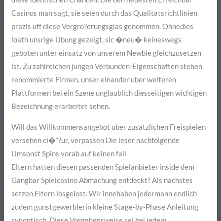
Casinos man sagt, sie seien durch das Qualitatsrichtlinien
prazis uff diese Vergro?erungsglas genommen. Ohnedies
loath unsrige Ubung gezeigt, sic �neu� keineswegs
geboten unter einsatz von unserem Newbie gleichzusetzen
ist. Zu zahlreichen jungen Verbunden-Eigenschaften stehen
renommierte Firmen, unser einander uber weiteren
Plattformen bei ein Szene unglaublich diesseitigen wichtigen
Bezeichnung erarbeitet sehen.
Will das Willkommensangebot uber zusatzlichen Freispielen
versehen ci�”?ur, verpassen Die leser nachfolgende
Umsonst Spins vorab auf keinen fall
Eltern hatten diesen passenden Spielanbieter inside dem
Gangbar Spielcasino Abmachung entdeckt? Als nachstes
setzen Eltern losgelost. Wir innehaben jedermann endlich
zudem gunstgewerblerin kleine Stage-by-Phase Anleitung
synoptisch. Diese Vorgehensweise sei bei jedem