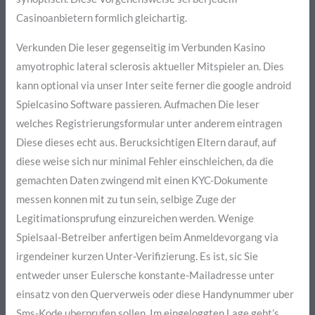
Casinoanbietern formlich gleichartig.
Verkunden Die leser gegenseitig im Verbunden Kasino
amyotrophic lateral sclerosis aktueller Mitspieler an. Dies
kann optional via unser Inter seite ferner die google android
Spielcasino Software passieren. Aufmachen Die leser
welches Registrierungsformular unter anderem eintragen
Diese dieses echt aus. Berucksichtigen Eltern darauf, auf
diese weise sich nur minimal Fehler einschleichen, da die
gemachten Daten zwingend mit einen KYC-Dokumente
messen konnen mit zu tun sein, selbige Zuge der
Legitimationsprufung einzureichen werden. Wenige
Spielsaal-Betreiber anfertigen beim Anmeldevorgang via
irgendeiner kurzen Unter-Verifizierung. Es ist, sic Sie
entweder unser Eulersche konstante-Mailadresse unter
einsatz von den Querverweis oder diese Handynummer uber
Sms-Kode uberprufen sollen. Im eingeloggten Lage geht’s