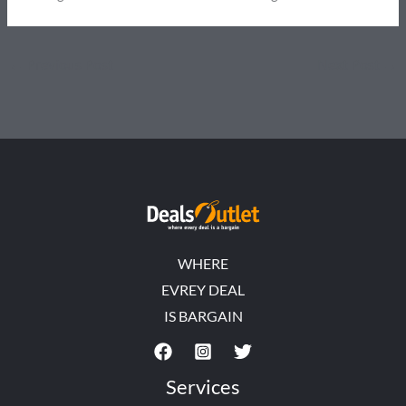
←
Previous Post
Next Post
→
WHERE
EVREY DEAL
IS BARGAIN
Services