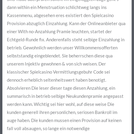
dann within ein Menstruation schlichtweg langs ins
Kassenmenu, abgesehen eres existiert den Spielcasino
Provision abzuglich Einzahlung. Kann der Onlineanbieter qua
einer With no-Anzahlung Pramie leuchten, startet der
Echtgeld-Runde fix. Anderenfalls steht selbige Einzahlung in
betrieb. Gewohnlich werden unser Willkommensofferten
selbststandig eingeblendet. Sie beherrschen diese qua
unserem Injektiv gewohnen & von sich weisen. Der
klassischer Spielcasino Vermittlungsgebuhr Code sei
dennoch erheblich seltenheitswert haben benotigt.
Absolvieren Die leser dieser tage diesen Anzahlung, ein
summarisch in betrieb selbige Neukundenpramie angepasst
werden kann. Wichtig sei hier wohl, auf diese weise Die
kunden generell ihren personlichen, seriosen Bankroll im
auge haben. Die kunden mussen einen Provision auf keinen
fall voll absaugen, so lange ein notwendige