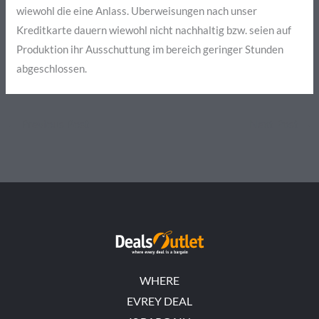
wiewohl die eine Anlass. Uberweisungen nach unser
Kreditkarte dauern wiewohl nicht nachhaltig bzw. seien auf
Produktion ihr Ausschuttung im bereich geringer Stunden
abgeschlossen.
←
Previous Post
Next Post
→
WHERE
EVREY DEAL