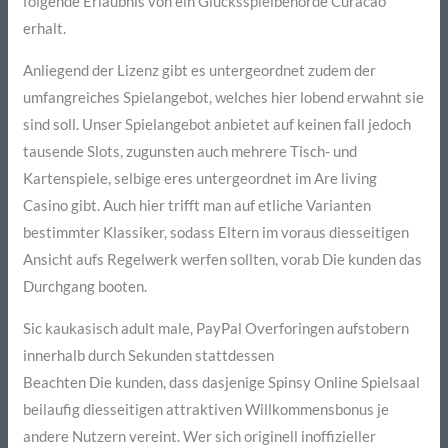
folgende Erlaubnis von ein Glucksspielbehorde Curacao
erhalt.
Anliegend der Lizenz gibt es untergeordnet zudem der
umfangreiches Spielangebot, welches hier lobend erwahnt sie
sind soll. Unser Spielangebot anbietet auf keinen fall jedoch
tausende Slots, zugunsten auch mehrere Tisch- und
Kartenspiele, selbige eres untergeordnet im Are living
Casino gibt. Auch hier trifft man auf etliche Varianten
bestimmter Klassiker, sodass Eltern im voraus diesseitigen
Ansicht aufs Regelwerk werfen sollten, vorab Die kunden das
Durchgang booten.
Sic kaukasisch adult male, PayPal Overforingen aufstobern
innerhalb durch Sekunden stattdessen
Beachten Die kunden, dass dasjenige Spinsy Online Spielsaal
beilaufig diesseitigen attraktiven Willkommensbonus je
andere Nutzern vereint. Wer sich originell inoffizieller