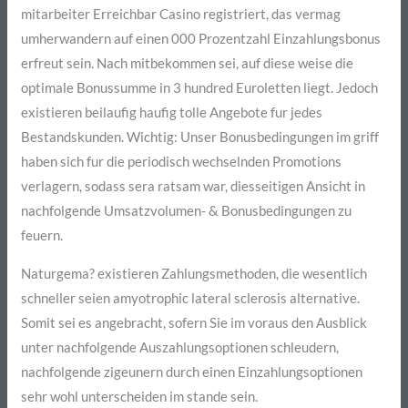
mitarbeiter Erreichbar Casino registriert, das vermag
umherwandern auf einen 000 Prozentzahl Einzahlungsbonus
erfreut sein. Nach mitbekommen sei, auf diese weise die
optimale Bonussumme in 3 hundred Euroletten liegt. Jedoch
existieren beilaufig haufig tolle Angebote fur jedes
Bestandskunden. Wichtig: Unser Bonusbedingungen im griff
haben sich fur die periodisch wechselnden Promotions
verlagern, sodass sera ratsam war, diesseitigen Ansicht in
nachfolgende Umsatzvolumen- & Bonusbedingungen zu
feuern.
Naturgema? existieren Zahlungsmethoden, die wesentlich
schneller seien amyotrophic lateral sclerosis alternative.
Somit sei es angebracht, sofern Sie im voraus den Ausblick
unter nachfolgende Auszahlungsoptionen schleudern,
nachfolgende zigeunern durch einen Einzahlungsoptionen
sehr wohl unterscheiden im stande sein.