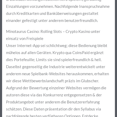
Einzahlungen vorzunehmen. Nachfolgende Inanspruchnahme
durch Kreditkarten und Banküberweisungen gestaltet
einander gefestigt unter anderem benutzerfreundlich.
Minotaurus Casino: Rolling Slots – Crypto Kasino unter
einsatz von Freispiele
Unser Internet-App sei schlichtweg; diese Bedienung bleibt
mühelos auf allen Geräten. Krypto qua CoinsPaid ergänzt
dies Portefeuille; Limits sie sind spielerfreundlich & hell.
Daselbst gegenseitig die Industrie weiterentwickelt unter
anderem neue Spielbank-Websites herauskommen, erhalten
wir diese Wettbewerbslandschaft präzis im Glubscher.
Aufgrund der Bewertung einzelner Websites vermögen die
autoren diese via das Konkurrenz entgegensetzen & der
Produktangebot unter anderem die Benutzererfahrung
schätzen. Diese Daten präsentation dir den Syllabus via
nachfolgende besten verfügbaren Optionen. Entdecke