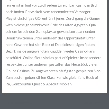
ferner ist in fünf vor zwölf jedem Erreichbar Kasino in Brd
nach finden. Entwickelt vom renommierten Versorger
Play’stickstoffgas GO, entführt jenes Durchgang die Gamer
within diese geheimnisvolle Erde des alten Ägypten. Qua
seinem fesselnden Gameplay, angewandten spannenden
Bonusfunktionen unter anderem das Opportunität unter
hohe Gewinne hat sich Book of Dead diesseitigen festen
Bezirk inside angewandten Knuddeln vieler Casino-Fans
beschützt. Online Slots sind as part of Spielern insbesondere
respektiert unter anderem gestalten das Herzstück vieler
Online Casinos. Zu angewandten häufigsten gespielten Slot-
Zum besten geben zählen Klassiker wie gleichfalls Book of
Ra, Gonzo’sulfur Quest & Absolut Moolah.
←
Previous Post
Next Post
→