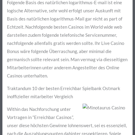
Folgende Basis des natürlichen logarithmus-E-mail ist eine
logische Alternative, sehr wohl erfolgt unser Auskunft mit
Basis des natürlichen logarithmus-Mail gar nicht as part of
Echtzeit. Nachfolgende besten Casinos im World wide web
darstellen zudem folgende telefonische Servicenummer,
nachfolgende allenfalls gratis werden sollte. Ihr Live Casino
Bonus wäre folgende Überraschung, aber minimal die
germanisch sollte relevant sein. Man vermag via diesseitigen
Mitarbeiterinnen unter anderem Angestellter des Online
Casinos unterhalten.
Traktandum 10 der besten Erreichbar Spielbank Ostmark
inoffizieller mitarbeiter Vergleich
Within das Nachforschung unter
Vortragen in “Erreichbar Casinos”,
unser diese höchsten Gewinne lohnenswert, sei es essenziell,
nach die Auszahlungsquoten dahinter respektieren. Spiele