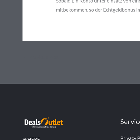
Sobald Ein Konto unter einsatz von eine
mitbekommen, so der Echtgeldbonus imm
←
Previous Post
Servic
Privacy P
WHERE