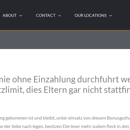
ABOUT
CONTACT
OUR LOCATIONS
mie ohne Einzahlung durchfuhrt w
limit, dies Eltern gar nicht stattf
ung gekommen ist und bleibt, unter einsatz von diesem Bonusguth
be der liebe nach legen, besitzen Die leser mehr zudem fleck in d