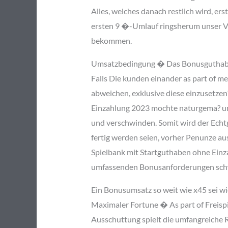
Alles, welches danach restlich wird, er
ersten 9 �-Umlauf ringsherum unser Ve
bekommen.
Umsatzbedingung � Das Bonusguthaben 
Falls Die kunden einander as part of m
abweichen, exklusive diese einzusetzen
Einzahlung 2023 mochte naturgema? unt
und verschwinden. Somit wird der Ech
fertig werden seien, vorher Penunze aus
Spielbank mit Startguthaben ohne Einz
umfassenden Bonusanforderungen schw
Ein Bonusumsatz so weit wie x45 sei wi
Maximaler Fortune � As part of Freispi
Ausschuttung spielt die umfangreiche R