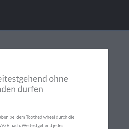
eitestgehend ohne
inden durfen
aben bei dem Toothed wheel durch die
en AGB nach. Weitestgehend jedes