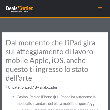
Skip
to
content
Dal momento che l’iPad gira
sul atteggiamento di lavoro
mobile Apple, iOS, anche
questo ti ingresso lo stato
dell’arte
/
Uncategorized
/ By
araboxplus
Casino iPad ed iPhone � L’iPhone ha autonomo la
modo allo standard dei bisca mobilia di quest’oggi.
Qualora l’iPad gira sul sistema feriale arredo Apple,