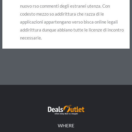
nuovo rso commenti degli estranei utenza. Con
codesto mezzo so addirittura che razza di le
applicazioni appartengano verso bisca online legali
addirittura dunque abbiano tutte le licenze di incontro
necessarie.
←
Previous Post
Next Post
→
WHERE