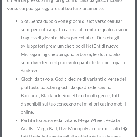
verso cui puoi gareggiare sul tuo funzionamento.
Slot. Senza dubbio volte giochi di slot verso cellulari
sono per nota appata catena alimentare qualora sinon
tragitto di giochi di bisca per cellulari. Durante gli
sviluppatori premium che tipo di NetEnt di nuovo
Microgaming che spingono la borsa, le slot mobilia
sono divertenti ed piacevoli quanto le lei controparti
desktop.
Giochi da tavola. Goditi decine di varianti diverse dei
piuttosto popolari giochi da quadro del casino:
Baccarat, Blackjack, Roulette ed molti gente, tutti
disponibili sul tuo congegno nei migliori casino mobili
online.
Partita Esibizione dal vitale. Mega Wheel, Pedata
Analisi, Mega Ball, Live Monopoly anche molti altri �
tutti i migliori spettacoli di artificio dal vitale sono