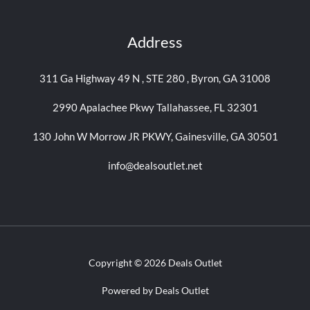
Address
311 Ga Highway 49 N , STE 280 , Byron, GA 31008
2990 Apalachee Pkwy Tallahassee, FL 32301
130 John W Morrow JR PKWY, Gainesville, GA 30501
info@dealsoutlet.net
Copyright © 2026 Deals Outlet
Powered by Deals Outlet