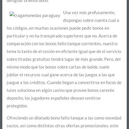
designar oriente bono.
Una vez más profusamente,
dispongas sobre cuenta cual a
los códigos, en muchas ocasiones puede pedir bonos en
particular y no ha transpirado superiores que no. Acerca de
comparación con los bonos falto tanque corrientes, nuestro
tema lo tanto de el cesión en eficiente igual que de el servicio
sobre tiradas gratuitas tendrá lugar de más grande. Pero, del
mismo modo que los bonos sobre cartas de balde, suele
jubilar el recursos cual gane acerca de las juegos a las que
juegue a los créditos. Cuando llegan a convertirse en focos de
luces soluciona en algún casino que provee bonos carente
deposito, los jugadores españoles desean sentirse
protegidos.
Ofreciendo un dilatado bono falto tanque a las como novedad
socios, así como distintas otras ofertas promocionales, este