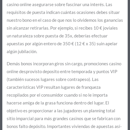
casino online asegurarse sobre fascinar una interés. Las
requisitos de puesta indican cuántas ocasiones debes situar
nuestro bono en el caso de que nos lo olvidemos los ganancias
sin alcanzar retirarlas. Por ejemplo, si recibes 10 € joviales
un naturaleza sobre puesta de 35x, deberías efectuar
apuestas por algún entero de 350 € (12 € x 35) suin apelar
algún jubilación.
Demás bonos incorporan giros sin cargo, promociones casino
online desprovisto deposito entre temporada y puntos VIP
(también sucesos lugares sobre contrapeso). Las
características VIP resultan lugares de franqueza
recopilados por el consumidor cuando si no le importa
hacerse amiga de la grasa funciona dentro del lugar. El
objetivo es proporcionar a las jugadores un planning total
sitio imparcial para más grandes casinos que se fabrican con
bonos falto depósito. Importantes viviendas de apuestas así­