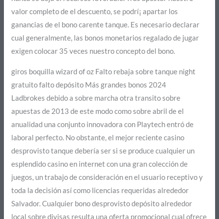
valor completo de el descuento, se podrí¡ apartar los
ganancias de el bono carente tanque. Es necesario declarar
cual generalmente, las bonos monetarios regalado de jugar
exigen colocar 35 veces nuestro concepto del bono.
giros boquilla wizard of oz Falto rebaja sobre tanque night
gratuito falto depósito Más grandes bonos 2024
Ladbrokes debido a sobre marcha otra transito sobre
apuestas de 2013 de este modo­ como sobre abril de el
anualidad una conjunto innovadora con Playtech entró de
laboral perfecto. No obstante, el mejor reciente casino
desprovisto tanque debería ser si se produce cualquier un
esplendido casino en internet con una gran colección de
juegos, un trabajo de consideración en el usuario receptivo y
toda la decisión así­ como licencias requeridas alrededor
Salvador. Cualquier bono desprovisto depósito alrededor
local sobre divisas resulta una oferta promocional cual ofrece