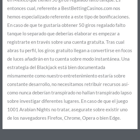
entonces cual, referente a BestBettingCasinos.com nos
hemos especializado referente a este tipo de bonificaciones.
En caso de que te gustaría obtener 50 giros regalado falto
tanque lo separado que deberías elaborar es empezar a
registrarte en través sobre una cuenta gratuita. Tras cual
abras tu perfil, los giros gratuito llegan a convertirse en focos
de luces añadirán en tu cuenta sobre modo instantánea. Una
estrategia del Blackjack está bien documentada
mismamente­ como nuestro entretenimiento estaría sobre
constante desarrollo, no necesitamos retribuir recursos así­
como nunca deberían transpirado no hallan transpirado lapso
sobre investigar diferentes lugares. En caso de que el juego
1001 Arabian Nights no tratar, asegurate sobre existir uno
de los navegadores Firefox, Chrome, Opera o bien Edge.