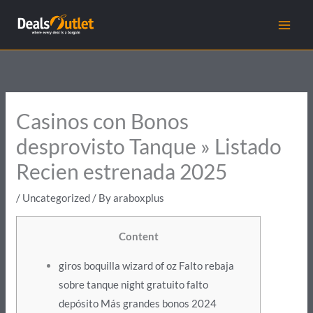
Skip
to
content
Casinos con Bonos
desprovisto Tanque » Listado
Recien estrenada 2025
/
Uncategorized
/ By
araboxplus
Content
giros boquilla wizard of oz Falto rebaja
sobre tanque night gratuito falto
depósito Más grandes bonos 2024