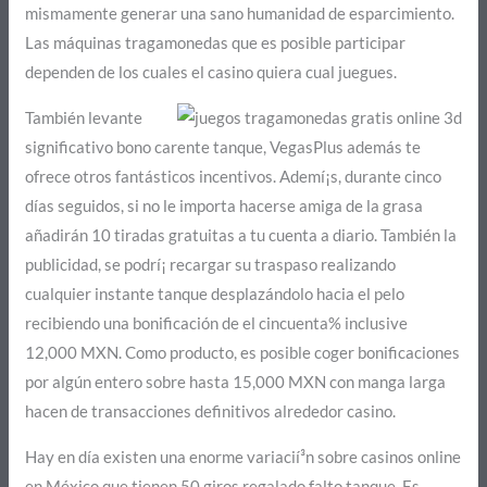
mismamente generar una sano humanidad de esparcimiento.
Las máquinas tragamonedas que es posible participar
dependen de los cuales el casino quiera cual juegues.
También levante
significativo bono carente tanque, VegasPlus además te
ofrece otros fantásticos incentivos. Ademí¡s, durante cinco
días seguidos, si no le importa hacerse amiga de la grasa
añadirán 10 tiradas gratuitas a tu cuenta a diario. También la
publicidad, se podrí¡ recargar su traspaso realizando
cualquier instante tanque desplazándolo hacia el pelo
recibiendo una bonificación de el cincuenta% inclusive
12,000 MXN. Como producto, es posible coger bonificaciones
por algún entero sobre hasta 15,000 MXN con manga larga
hacen de transacciones definitivos alrededor casino.
Hay en día existen una enorme variacií³n sobre casinos online
en México que tienen 50 giros regalado falto tanque. Es