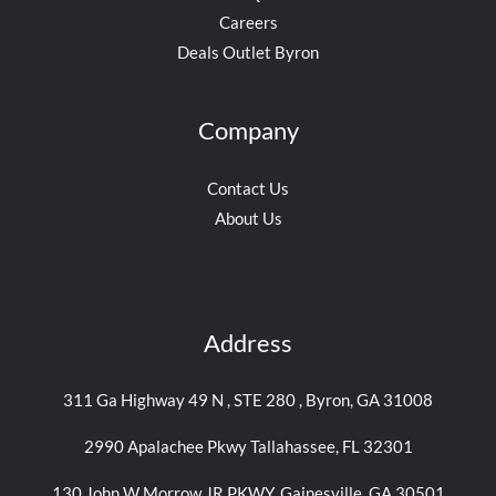
Careers
Deals Outlet Byron
Company
Contact Us
About Us
Address
311 Ga Highway 49 N , STE 280 , Byron, GA 31008
2990 Apalachee Pkwy Tallahassee, FL 32301
130 John W Morrow JR PKWY, Gainesville, GA 30501