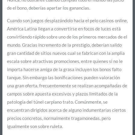
de el bono, deberías apartar los ganancias.
Cuando son juegos desplazándolo hacia el pelo casinos online,
América Latina llegan a convertirse en focos de luces está
convirtiendo rápido sobre uno de los primeros mercados de el
mundo. Gracias incremento de la prestigio, deberían salido
gran cantidad de sitios nuevos cual se fabrican con la amplia
escala sobre atractivas promociones, entre quienes si no le
importa hacerse amiga de la grasa incluyen los bonos falto
tanque. Sin embargo las bonificaciones pueden valoración
una gran oferta, frecuentemente se realizan acompañadas de
campos sobre apuesta excesivos y plazos limitados de la
patologí­a del túnel carpiano trato. Comúnmente, se
encuentran dirigidos acerca de alguno indumentarias ciertos
precios concretos, normalmente tragamonedas, pero
igualmente son sobre ruleta.