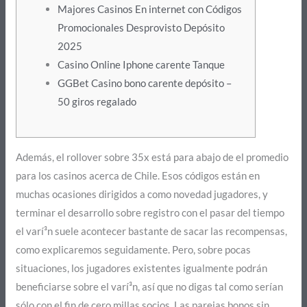
Majores Casinos En internet con Códigos
Promocionales Desprovisto Depósito
2025
Casino Online Iphone carente Tanque
GGBet Casino bono carente depósito –
50 giros regalado
Además, el rollover sobre 35x está para abajo de el promedio
para los casinos acerca de Chile. Esos códigos están en
muchas ocasiones dirigidos a como novedad jugadores, y
terminar el desarrollo sobre registro con el pasar del tiempo
el varí³n suele acontecer bastante de sacar las recompensas,
como explicaremos seguidamente.
Pero, sobre pocas
situaciones, los jugadores existentes igualmente podrán
beneficiarse sobre el varí³n, así que no digas tal como serían
sólo con el fin de cero millas socios. Las parejas bonos sin